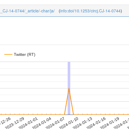
78_CJ-14-0744/_article/-char/ja/
(
info:doi/10.1253/circj.CJ-14-0744
)
Twitter (RT)
2024-01-16
2024-01-19
2024-01
-12-26
2
2023-12-29
2024-01-01
2024-01-04
2024-01-07
2024-01-10
2024-01-13