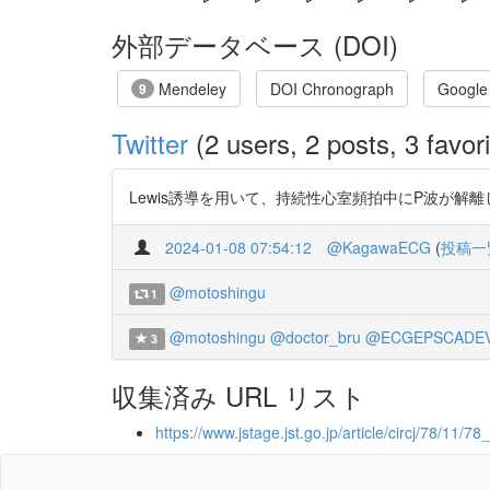
外部データベース (DOI)
Mendeley
DOI Chronograph
Google
9
Twitter
(2 users, 2 posts, 3 favori
Lewis誘導を用いて、持続性心室頻拍中にP波が解離してること
2024-01-08 07:54:12
@KagawaECG
(
投稿一
@motoshingu
1
@motoshingu
@doctor_bru
@ECGEPSCADEV
3
収集済み URL リスト
https://www.jstage.jst.go.jp/article/circj/78/11/7