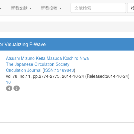
新着文献
新着投稿
or Visualizing P-Wave
Atsushi Mizuno
Keita Masuda
Koichiro Niwa
The Japanese Circulation Society
Circulation Journal
(
ISSN:13469843
)
vol.78, no.11, pp.2774-2775, 2014-10-24 (Released:2014-10-24)
10
4
5