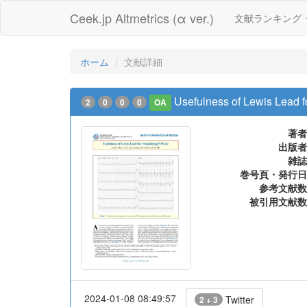
Ceek.jp Altmetrics (α ver.)
文献ランキング
ホーム
文献詳細
Usefulness of Lewis Lead f
2
0
0
0
OA
著者
出版者
雑誌
巻号頁・発行日
参考文献数
被引用文献数
2024-01-08 08:49:57
Twitter
2 + 3