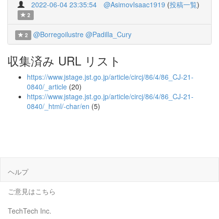
2022-06-04 23:35:54
@AsimovIsaac1919
(
投稿一覧
)
2
@Borregoilustre
@Padilla_Cury
2
収集済み URL リスト
https://www.jstage.jst.go.jp/article/circj/86/4/86_CJ-21-
0840/_article
(20)
https://www.jstage.jst.go.jp/article/circj/86/4/86_CJ-21-
0840/_html/-char/en
(5)
ヘルプ
ご意見はこちら
TechTech Inc.