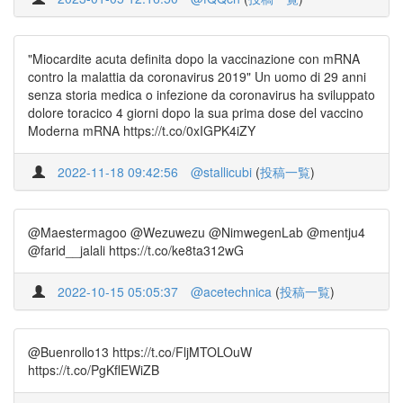
"Miocardite acuta definita dopo la vaccinazione con mRNA
contro la malattia da coronavirus 2019" Un uomo di 29 anni
senza storia medica o infezione da coronavirus ha sviluppato
dolore toracico 4 giorni dopo la sua prima dose del vaccino
Moderna mRNA https://t.co/0xIGPK4iZY
2022-11-18 09:42:56
@stallicubi
(
投稿一覧
)
@Maestermagoo @Wezuwezu @NimwegenLab @mentju4
@farid__jalali https://t.co/ke8ta312wG
2022-10-15 05:05:37
@acetechnica
(
投稿一覧
)
@Buenrollo13 https://t.co/FljMTOLOuW
https://t.co/PgKflEWiZB