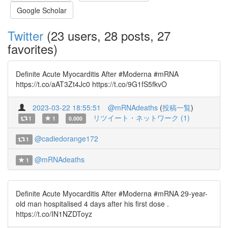
Google Scholar
Twitter
(23 users, 28 posts, 27
favorites)
Definite Acute Myocarditis After #Moderna #mRNA
https://t.co/aAT3Zt4Jc0 https://t.co/9G1fS5fkvO
2023-03-22 18:55:51
@mRNAdeaths
(
投稿一覧
)
リツイート・ネットワーク (1)
1
1
0.000
@cadiedorange172
1
@mRNAdeaths
1
Definite Acute Myocarditis After #Moderna #mRNA 29-year-
old man hospitalised 4 days after his first dose .
https://t.co/IN1NZDToyz