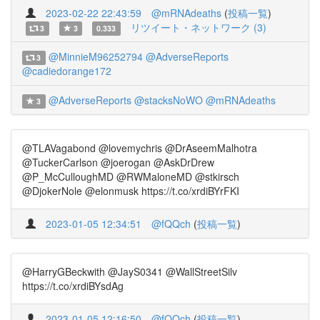
2023-02-22 22:43:59
@mRNAdeaths
(
投稿一覧
)
リツイート・ネットワーク (3)
3
3
0.333
@MinnieM96252794
@AdverseReports
3
@cadiedorange172
@AdverseReports
@stacksNoWO
@mRNAdeaths
3
@TLAVagabond @lovemychris @DrAseemMalhotra
@TuckerCarlson @joerogan @AskDrDrew
@P_McCulloughMD @RWMaloneMD @stkirsch
@DjokerNole @elonmusk https://t.co/xrdiBYrFKI
2023-01-05 12:34:51
@fQQch
(
投稿一覧
)
@HarryGBeckwith @JayS0341 @WallStreetSilv
https://t.co/xrdiBYsdAg
2023-01-05 12:16:50
@fQQch
(
投稿一覧
)