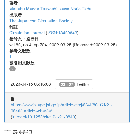
著者
Manabu Maeda
Tsuyoshi Isawa
Norio Tada
出版者
The Japanese Circulation Society
雑誌
Circulation Journal
(
ISSN:13469843
)
巻号頁・発行日
vol.86, no.4, pp.724, 2022-03-25 (Released:2022-03-25)
参考文献数
1
被引用文献数
2
2023-04-15 06:16:03
Twitter
23 + 27
https://www.jstage.jst.go.jp/article/circj/86/4/86_CJ-21-
0840/_article/-char/ja/
(
info:doi/10.1253/circj.CJ-21-0840
)
言及状況