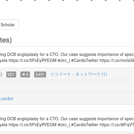
 Scholar
tes)
ing DCB angioplasty for a CTO. Our case suggests importance of specif
iyata https://t.co/5PxEyRYEGM #circ_j #CardioTwitter https://t.co/moI
覧
)
リツイート・ネットワーク (1)
1
5
0.577
cardiol
ing DCB angioplasty for a CTO. Our case suggests importance of specif
yata https://t.co/5PxEyRYEGM #circ_j #CardioTwitter https://t.co/t8Fq