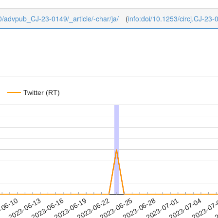
b/0/advpub_CJ-23-0149/_article/-char/ja/
(
info:doi/10.1253/circj.CJ-23-
Twitter (RT)
2023-07-01
2023-07-04
2023-07
-06-10
2
2023-06-13
2023-06-16
2023-06-19
2023-06-22
2023-06-25
2023-06-28