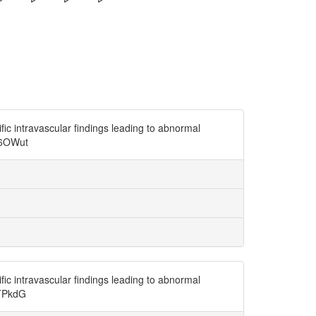
ic intravascular findings leading to abnormal
aS6OWut
ic intravascular findings leading to abnormal
VTPkdG