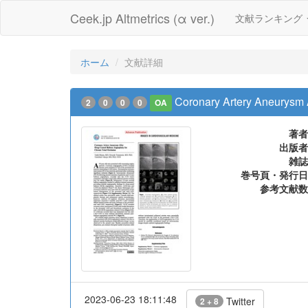
Ceek.jp Altmetrics (α ver.)
文献ランキング
ホーム
文献詳細
Coronary Artery Aneurysm A
2
0
0
0
OA
著者
出版者
雑誌
巻号頁・発行日
参考文献数
2023-06-23 18:11:48
Twitter
2 + 8