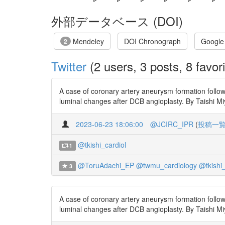
外部データベース (DOI)
Mendeley
DOI Chronograph
Google
2
Twitter
(2 users, 3 posts, 8 favori
A case of coronary artery aneurysm formation follow
luminal changes after DCB angioplasty. By Taishi M
2023-06-23 18:06:00
@JCIRC_IPR
(
投稿一
@tkishi_cardiol
1
@ToruAdachi_EP
@twmu_cardiology
@tkishi_
3
A case of coronary artery aneurysm formation follow
luminal changes after DCB angioplasty. By Taishi Mi