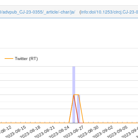
b/0/advpub_CJ-23-0355/_article/-char/ja/
(
info:doi/10.1253/circj.CJ-23-
Twitter (RT)
2023-09-02
2023-09-05
2023-09
-08-12
2
2023-08-15
2023-08-18
2023-08-21
2023-08-24
2023-08-27
2023-08-30