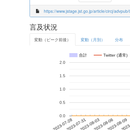
https://www.jstage.jst.go.jp/article/circj/advpu
言及状況
変動（ピーク前後）
変動（月別）
分布
合計
Twitter (通常)
2.0
1.5
1.0
0.5
0.0
2023-08-03
2023-08-06
2023-08-09
2023
2023-07-28
2023-07-31