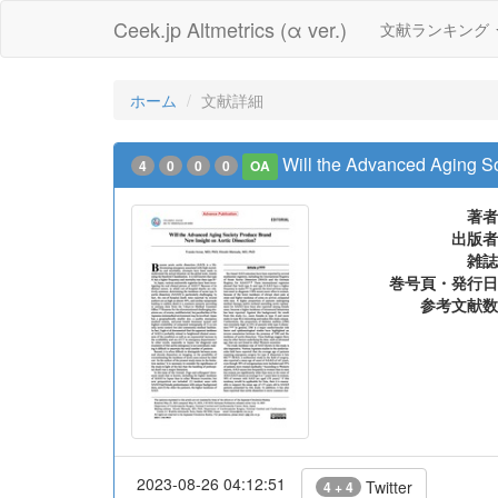
Ceek.jp Altmetrics (α ver.)
文献ランキング
ホーム
文献詳細
Will the Advanced Aging So
4
0
0
0
OA
著者
出版者
雑誌
巻号頁・発行日
参考文献数
2023-08-26 04:12:51
Twitter
4 + 4