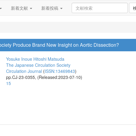
新着文献
新着投稿
ciety Produce Brand New Insight on Aortic Dissection?
Yosuke Inoue
Hitoshi Matsuda
The Japanese Circulation Society
Circulation Journal
(
ISSN:13469843
)
pp.CJ-23-0355, (Released:2023-07-10)
15