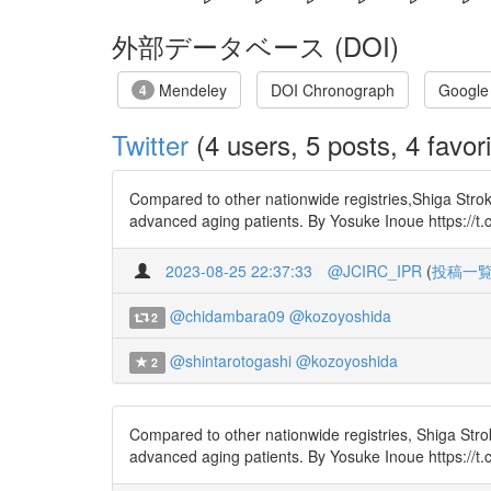
外部データベース (DOI)
Mendeley
DOI Chronograph
Google
4
Twitter
(4 users, 5 posts, 4 favori
Compared to other nationwide registries,Shiga Stroke
advanced aging patients. By Yosuke Inoue https://t.
2023-08-25 22:37:33
@JCIRC_IPR
(
投稿一
@chidambara09
@kozoyoshida
2
@shintarotogashi
@kozoyoshida
2
Compared to other nationwide registries, Shiga Stroke
advanced aging patients. By Yosuke Inoue https://t.