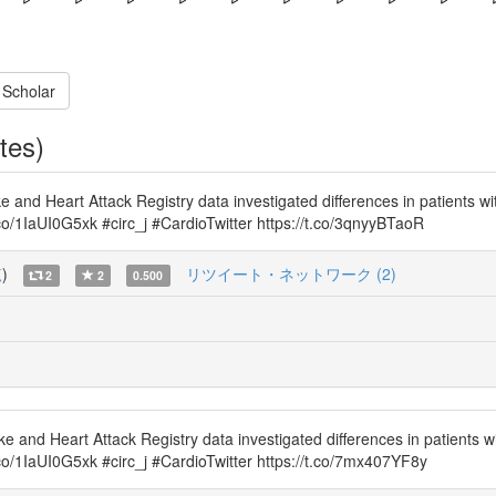
 Scholar
tes)
 and Heart Attack Registry data investigated differences in patients wit
co/1IaUI0G5xk #circ_j #CardioTwitter https://t.co/3qnyyBTaoR
覧
)
リツイート・ネットワーク (2)
2
2
0.500
 and Heart Attack Registry data investigated differences in patients wit
co/1IaUI0G5xk #circ_j #CardioTwitter https://t.co/7mx407YF8y