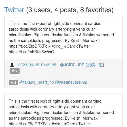
Twitter
(3 users, 4 posts, 8 favorites)
This is the first report of right-side dominant cardiac
sarcoidosis with coronary artery-right ventricular
microfistulas. Right ventricular function & fistulas worsened
as the sarcoidosis progressed. By Keishi Moriwaki
https://t.co/BfpDRXPdlx #circ_j #CardioTwitter
https://t.co/mhBKsSw8sQ
2023-09-25 19:09:25
@JCIRC_IPR
(
投稿一覧
)
2
@takano_heart_hp
@yassineyassini2
2
This is the first report of right-side dominant cardiac
sarcoidosis with coronary artery-right ventricular
microfistulas. Right ventricular function & fistulas worsened
as the sarcoidosis progressed. By Keishi Moriwaki
https://t.co/BfpDRXPdlx #circ_j #CardioTwitter