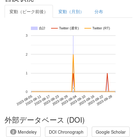
変動（ピーク前後）
変動（月別）
分布
合計
Twitter (通常)
Twitter (RT)
3
2
1
*
*
0
2023-09-22
2023-08-05
2023-08-23
2023-09-10
2023-09-28
2023-08-11
2023-08-29
2023-09-16
2023-08-17
2023-09-04
外部データベース (DOI)
Mendeley
DOI Chronograph
Google Scholar
2