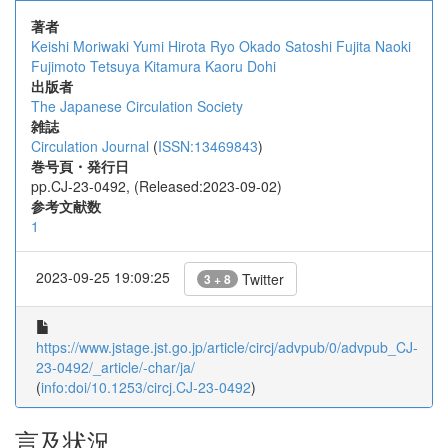
著者
Keishi Moriwaki
Yumi Hirota
Ryo Okado
Satoshi Fujita
Naoki
Fujimoto
Tetsuya Kitamura
Kaoru Dohi
出版者
The Japanese Circulation Society
雑誌
Circulation Journal
(
ISSN:13469843
)
巻号頁・発行日
pp.CJ-23-0492, (Released:2023-09-02)
参考文献数
1
2023-09-25 19:09:25
Twitter
3 + 8
https://www.jstage.jst.go.jp/article/circj/advpub/0/advpub_CJ-
23-0492/_article/-char/ja/
(
info:doi/10.1253/circj.CJ-23-0492
)
言及状況