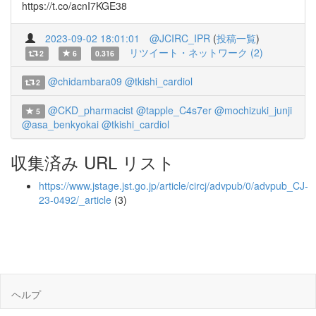
https://t.co/acnI7KGE38
2023-09-02 18:01:01
@JCIRC_IPR
(
投稿一覧
)
リツイート・ネットワーク (2)
2
6
0.316
@chidambara09
@tkishi_cardiol
2
@CKD_pharmacist
@tapple_C4s7er
@mochizuki_junji
5
@asa_benkyokai
@tkishi_cardiol
収集済み URL リスト
https://www.jstage.jst.go.jp/article/circj/advpub/0/advpub_CJ-
23-0492/_article
(3)
ヘルプ