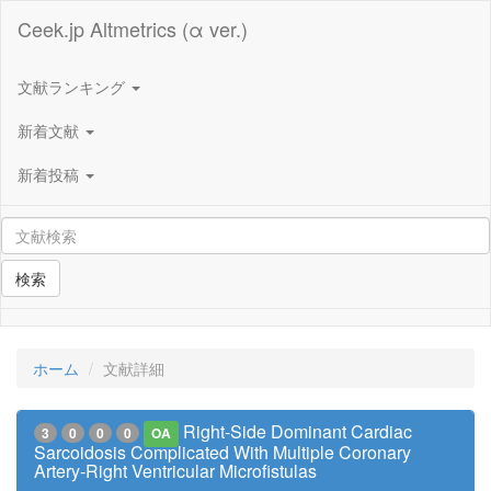
Ceek.jp Altmetrics (α ver.)
文献ランキング
新着文献
新着投稿
検索
ホーム
文献詳細
Right-Side Dominant Cardiac
3
0
0
0
OA
Sarcoidosis Complicated With Multiple Coronary
Artery-Right Ventricular Microfistulas