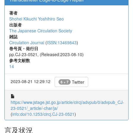
著者
Shohei Kikuchi
Yoshihiro Seo
出版者
The Japanese Circulation Society
雑誌
Circulation Journal
(
ISSN:13469843
)
巻号頁・発行日
pp.CJ-23-0521, (Released:2023-08-10)
参考文献数
14
2023-08-21 12:29:12
Twitter
6 + 7
https://www.jstage.jst.go.jp/article/circj/advpub/0/advpub_CJ-
23-0521/_article/-char/ja/
(
info:doi/10.1253/circj.CJ-23-0521
)
言及状況