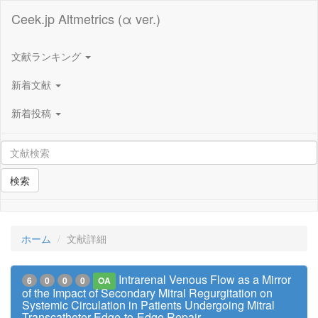
Ceek.jp Altmetrics (α ver.)
文献ランキング
新着文献
新着投稿
検索
ホーム
文献詳細
Intrarenal Venous Flow as a Mirror
6
0
0
0
OA
of the Impact of Secondary Mitral Regurgitation on
Systemic Circulation in Patients Undergoing Mitral
Transcatheter Edge-to-Edge Repair