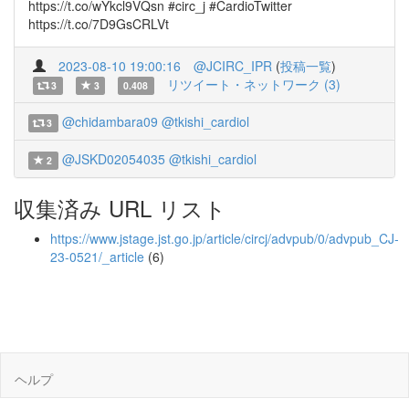
https://t.co/wYkcl9VQsn #circ_j #CardioTwitter
https://t.co/7D9GsCRLVt
2023-08-10 19:00:16
@JCIRC_IPR
(
投稿一覧
)
リツイート・ネットワーク (3)
3
3
0.408
@chidambara09
@tkishi_cardiol
3
@JSKD02054035
@tkishi_cardiol
2
収集済み URL リスト
https://www.jstage.jst.go.jp/article/circj/advpub/0/advpub_CJ-
23-0521/_article
(6)
ヘルプ