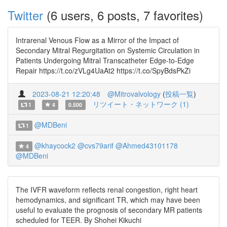
Twitter
(6 users, 6 posts, 7 favorites)
Intrarenal Venous Flow as a Mirror of the Impact of
Secondary Mitral Regurgitation on Systemic Circulation in
Patients Undergoing Mitral Transcatheter Edge-to-Edge
Repair https://t.co/zVLg4UaAt2 https://t.co/SpyBdsPkZi
2023-08-21 12:20:48
@Mitrovalvology
(
投稿一覧
)
リツイート・ネットワーク (1)
1
4
0.500
@MDBeni
1
@khaycock2
@cvs79arif
@Ahmed43101178
4
@MDBeni
The IVFR waveform reflects renal congestion, right heart
hemodynamics, and significant TR, which may have been
useful to evaluate the prognosis of secondary MR patients
scheduled for TEER. By Shohei Kikuchi