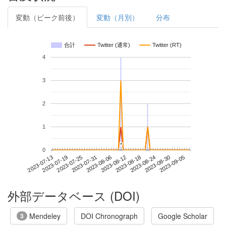
変動（ピーク前後）
変動（月別）
分布
合計
Twitter (通常)
Twitter (RT)
4
3
2
1
*
*
0
2023-08-30
2023-07-13
2023-07-31
2023-08-18
2023-09-05
2023-07-19
2023-08-06
2023-08-24
2023-07-25
2023-08-12
外部データベース (DOI)
Mendeley
DOI Chronograph
Google Scholar
3