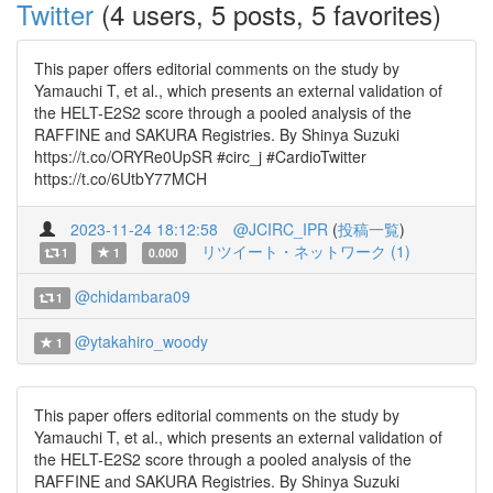
Twitter
(4 users, 5 posts, 5 favorites)
This paper offers editorial comments on the study by
Yamauchi T, et al., which presents an external validation of
the HELT-E2S2 score through a pooled analysis of the
RAFFINE and SAKURA Registries. By Shinya Suzuki
https://t.co/ORYRe0UpSR #circ_j #CardioTwitter
https://t.co/6UtbY77MCH
2023-11-24 18:12:58
@JCIRC_IPR
(
投稿一覧
)
リツイート・ネットワーク (1)
1
1
0.000
@chidambara09
1
@ytakahiro_woody
1
This paper offers editorial comments on the study by
Yamauchi T, et al., which presents an external validation of
the HELT-E2S2 score through a pooled analysis of the
RAFFINE and SAKURA Registries. By Shinya Suzuki