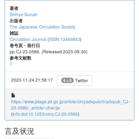
著者
Shinya Suzuki
出版者
The Japanese Circulation Society
雑誌
Circulation Journal
(
ISSN:13469843
)
巻号頁・発行日
pp.CJ-23-0586, (Released:2023-08-30)
参考文献数
7
2023-11-24 21:58:17
Twitter
4 + 5
https://www.jstage.jst.go.jp/article/circj/advpub/0/advpub_CJ-
23-0586/_article/-char/ja/
(
info:doi/10.1253/circj.CJ-23-0586
)
言及状況