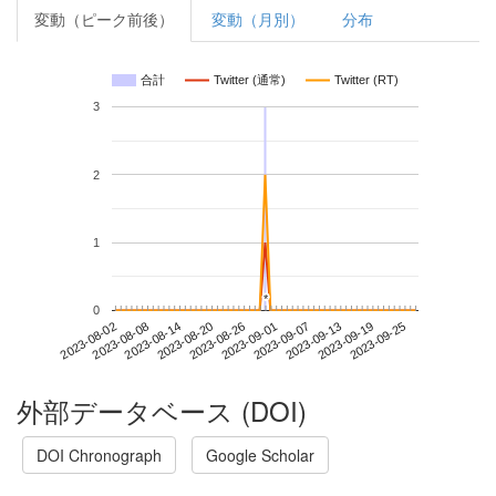
変動（ピーク前後）
変動（月別）
分布
合計
Twitter (通常)
Twitter (RT)
3
2
1
*
*
0
2023-09-19
2023-08-02
2023-08-20
2023-09-07
2023-09-25
2023-08-08
2023-08-26
2023-09-13
2023-08-14
2023-09-01
外部データベース (DOI)
DOI Chronograph
Google Scholar