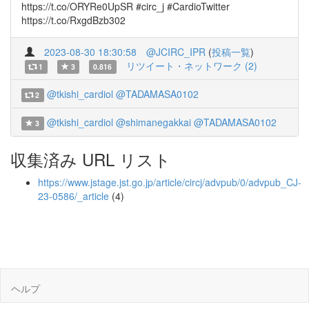
https://t.co/ORYRe0UpSR #circ_j #CardioTwitter
https://t.co/RxgdBzb302
2023-08-30 18:30:58
@JCIRC_IPR
(
投稿一覧
)
リツイート・ネットワーク (2)
1
3
0.816
@tkishi_cardiol
@TADAMASA0102
2
@tkishi_cardiol
@shimanegakkai
@TADAMASA0102
3
収集済み URL リスト
https://www.jstage.jst.go.jp/article/circj/advpub/0/advpub_CJ-
23-0586/_article
(4)
ヘルプ