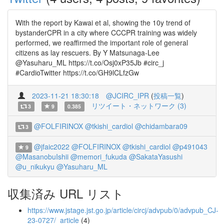
With the report by Kawai et al, showing the 10y trend of
bystanderCPR in a city where CCCPR training was widely
performed, we reaffirmed the important role of general
citizens as lay rescuers. By Y Matsunaga-Lee
@Yasuharu_ML https://t.co/Osj0xP35Jb #circ_j
#CardioTwitter https://t.co/GH9lCLfzGw
2023-11-21 18:30:18
@JCIRC_IPR
(
投稿一覧
)
リツイート・ネットワーク (3)
3
9
0.385
@FOLFIRINOX
@tkishi_cardiol
@chidambara09
3
@jfaic2022
@FOLFIRINOX
@tkishi_cardiol
@p491043
9
@MasanobuIshii
@memori_fukuda
@SakataYasushi
@u_nikukyu
@Yasuharu_ML
収集済み URL リスト
https://www.jstage.jst.go.jp/article/circj/advpub/0/advpub_CJ-
23-0727/_article
(4)