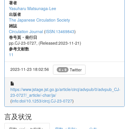
著者
Yasuharu Matsunaga-Lee
出版者
The Japanese Circulation Society
雑誌
Circulation Journal
(
ISSN:13469843
)
巻号頁・発行日
pp.CJ-23-0727, (Released:2023-11-21)
参考文献数
11
2023-11-23 18:02:56
Twitter
4 + 9
https://www.jstage.jst.go.jp/article/circj/advpub/0/advpub_CJ-
23-0727/_article/-char/ja/
(
info:doi/10.1253/circj.CJ-23-0727
)
言及状況