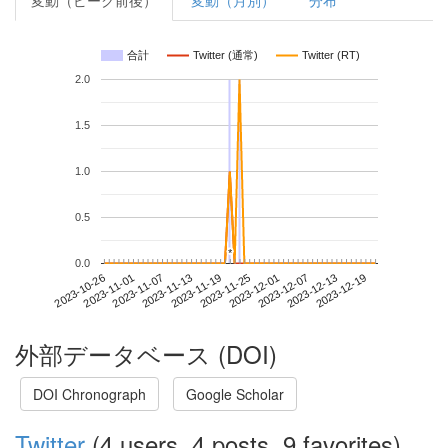
変動（ピーク前後）
変動（月別）
分布
合計
Twitter (通常)
Twitter (RT)
2.0
1.5
1.0
0.5
*
*
0.0
2023-12-13
2023-10-26
2023-11-13
2023-12-01
2023-12-19
2023-11-01
2023-11-19
2023-12-07
2023-11-07
2023-11-25
外部データベース (DOI)
DOI Chronograph
Google Scholar
Twitter
(4 users, 4 posts, 9 favorites)