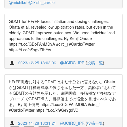
@michikel
@tkishi_cardiol
GDMT for HFrEF faces initiation and dosing challenges.
Ohata et al. revealed low up-titration rates, but even in the
elderly, GDMT improved outcomes. We need individualized
approaches to the challenges. By Kenji Onoue
https://t.co/GDoPAnMD9A #circ_j #CardioTwitter
https://t.co/cSxgvZlHYw
2023-12-25 18:03:06
@JCIRC_IPR
(
投稿一覧
)
HFrEF患者に対するGDMTは未だ十分とは言えない。Ohata
らはGDMT目標達成率の低さを示した一方、高齢者において
もGDMTの有効性を示した。遠隔医療、多職種など多様なア
プローチでGDMT導入、目標値までの増量を目指すべきであ
る。 By 尾上健児 https://t.co/GDoPAnMD9A #circ_j
#CardioTwitter https://t.co/xf9Ge9gdVC
2023-11-28 18:31:21
@JCIRC_IPR
(
投稿一覧
)