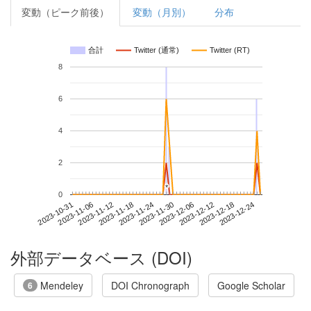
変動（ピーク前後）
変動（月別）
分布
合計
Twitter (通常)
Twitter (RT)
8
6
4
2
*
*
0
2023-12-18
2023-10-31
2023-11-18
2023-12-06
2023-12-24
2023-11-06
2023-11-24
2023-12-12
2023-11-12
2023-11-30
外部データベース (DOI)
Mendeley
DOI Chronograph
Google Scholar
6