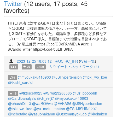
Twitter
(12 users, 17 posts, 45
favorites)
HFrEF患者に対するGDMTは未だ十分とは言えない。Ohata
らはGDMT目標達成率の低さを示した一方、高齢者において
もGDMTの有効性を示した。遠隔医療、多職種など多様なア
プローチでGDMT導入、目標値までの増量を目指すべきであ
る。 By 尾上健児 https://t.co/GDoPAnMD9A #circ_j
#CardioTwitter https://t.co/PduEfFBKhA
2023-12-25 18:03:12
@JCIRC_IPR
(
投稿一覧
)
リツイート・ネットワーク (4)
4
20
0.459
@myoukaku410903
@JSHypertension
@toki_wo_koe
4
@tkishi_cardiol
@tktrsce0925
@SIwa23288585
@Dr_ppooohh
19
@Cardioanalysis
@dr_reiji7
@myoukaku410903
@ohashi0113
@waROVwa
@EAKAS6
@JSHypertension
@toki_wo_koe
@yu_mofu_mattan
@TSUJISHIN0207
@nebetake
@yasuonakamu
@3t3xmaisyokugo
@kkokaken