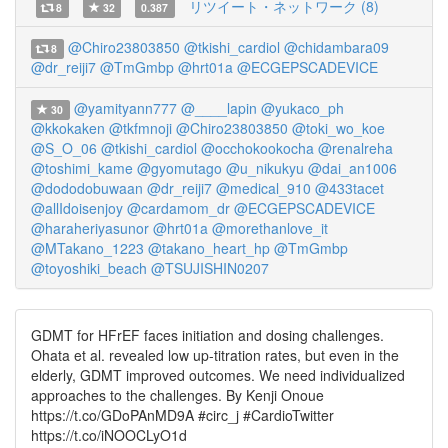
リツイート・ネットワーク (8)
8
32
0.387
@Chiro23803850
@tkishi_cardiol
@chidambara09
8
@dr_reiji7
@TmGmbp
@hrt01a
@ECGEPSCADEVICE
@yamityann777
@____lapin
@yukaco_ph
30
@kkokaken
@tkfmnoji
@Chiro23803850
@toki_wo_koe
@S_O_06
@tkishi_cardiol
@occhokookocha
@renalreha
@toshimi_kame
@gyomutago
@u_nikukyu
@dai_an1006
@dododobuwaan
@dr_reiji7
@medical_910
@433tacet
@allIdoisenjoy
@cardamom_dr
@ECGEPSCADEVICE
@haraheriyasunor
@hrt01a
@morethanlove_it
@MTakano_1223
@takano_heart_hp
@TmGmbp
@toyoshiki_beach
@TSUJISHIN0207
GDMT for HFrEF faces initiation and dosing challenges.
Ohata et al. revealed low up-titration rates, but even in the
elderly, GDMT improved outcomes. We need individualized
approaches to the challenges. By Kenji Onoue
https://t.co/GDoPAnMD9A #circ_j #CardioTwitter
https://t.co/iNOOCLyO1d