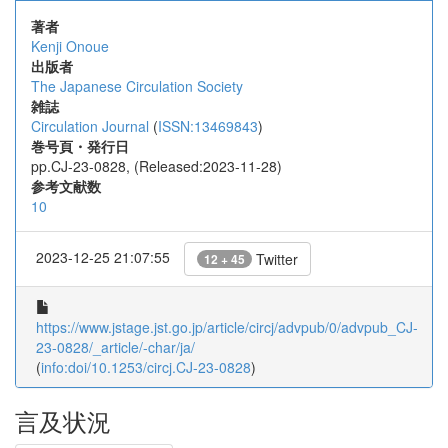
著者
Kenji Onoue
出版者
The Japanese Circulation Society
雑誌
Circulation Journal
(
ISSN:13469843
)
巻号頁・発行日
pp.CJ-23-0828, (Released:2023-11-28)
参考文献数
10
2023-12-25 21:07:55
Twitter
12 + 45
https://www.jstage.jst.go.jp/article/circj/advpub/0/advpub_CJ-
23-0828/_article/-char/ja/
(
info:doi/10.1253/circj.CJ-23-0828
)
言及状況