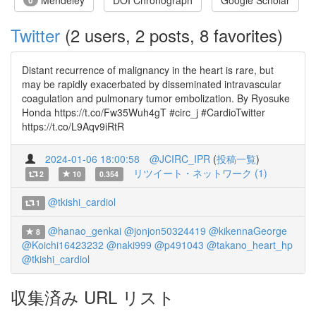
Mendeley
DOI Chronograph
Google Scholar
0
Twitter
(2 users, 2 posts, 8 favorites)
Distant recurrence of malignancy in the heart is rare, but
may be rapidly exacerbated by disseminated intravascular
coagulation and pulmonary tumor embolization. By Ryosuke
Honda https://t.co/Fw35Wuh4gT #circ_j #CardioTwitter
https://t.co/L9Aqv9iRtR
2024-01-06 18:00:58
@JCIRC_IPR
(
投稿一覧
)
リツイート・ネットワーク (1)
2
10
0.354
@tkishi_cardiol
1
@hanao_genkai
@jonjon50324419
@kikennaGeorge
8
@Koichi16423232
@naki999
@p491043
@takano_heart_hp
@tkishi_cardiol
収集済み URL リスト