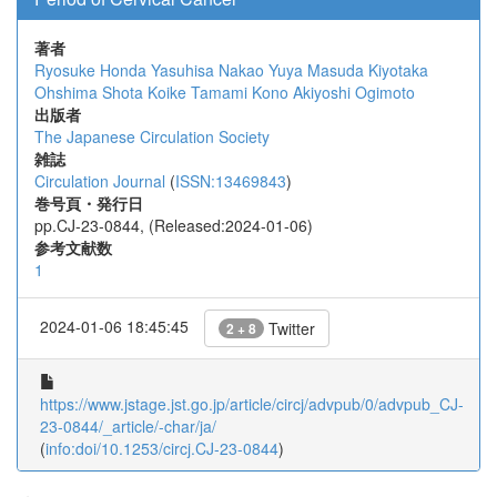
著者
Ryosuke Honda
Yasuhisa Nakao
Yuya Masuda
Kiyotaka
Ohshima
Shota Koike
Tamami Kono
Akiyoshi Ogimoto
出版者
The Japanese Circulation Society
雑誌
Circulation Journal
(
ISSN:13469843
)
巻号頁・発行日
pp.CJ-23-0844, (Released:2024-01-06)
参考文献数
1
2024-01-06 18:45:45
Twitter
2 + 8
https://www.jstage.jst.go.jp/article/circj/advpub/0/advpub_CJ-
23-0844/_article/-char/ja/
(
info:doi/10.1253/circj.CJ-23-0844
)