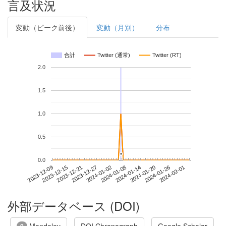
言及状況
変動（ピーク前後）
変動（月別）
分布
合計
Twitter (通常)
Twitter (RT)
2.0
1.5
1.0
0.5
*
*
0.0
2024-01-26
2023-12-09
2023-12-27
2024-01-14
2024-02-01
2023-12-15
2024-01-02
2024-01-20
2023-12-21
2024-01-08
外部データベース (DOI)