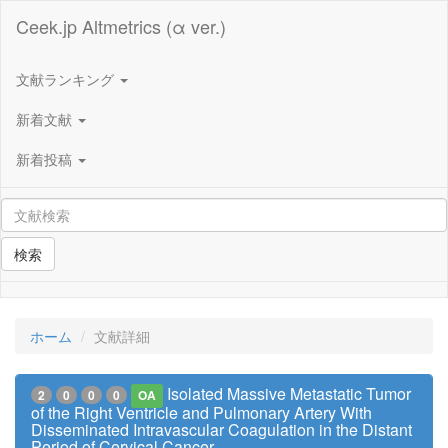
Ceek.jp Altmetrics (α ver.)
文献ランキング
新着文献
新着投稿
検索
ホーム
文献詳細
Isolated Massive Metastatic Tumor
2
0
0
0
OA
of the Right Ventricle and Pulmonary Artery With
Disseminated Intravascular Coagulation in the Distant
Period of Cervical Cancer