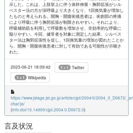
示した。これは、上肢挙上に伴う体幹伸展・胸郭拡張がシル
ベスター法の方が深呼吸より大きくなり、1回換気量が増加し
たものと考えられる。開胸・開腹術後患者は、術創部の疼痛
により呼吸に伴う胸郭拡張が制限されやすい。それにより、
呼吸補助筋を利用して呼吸数を増加させ、非効率的な呼吸に
陥りやすい。今回、健常者を対象に測定した結果、シルベス
ター法は胸郭拡張性を促し、1回換気量の増加が図れたことか
ら、開胸・開腹術後患者に対して有効である可能性が示唆さ
れた。
2023-06-21 18:09:42
Twitter
1 + 1
Wikipedia
1 + 1
https://www.jstage.jst.go.jp/article/cjpt/2004/0/2004_0_D0672/_art
char/ja/
(
info:doi/10.14900/cjpt.2004.0.D0672.0
)
言及状況