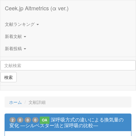
Ceek.jp Altmetrics (α ver.)
文献ランキング
新着文献
新着投稿
検索
ホーム
文献詳細
深呼吸方式の違いによる換気量の
2
0
0
0
OA
変化 ―シルベスター法と深呼吸の比較―