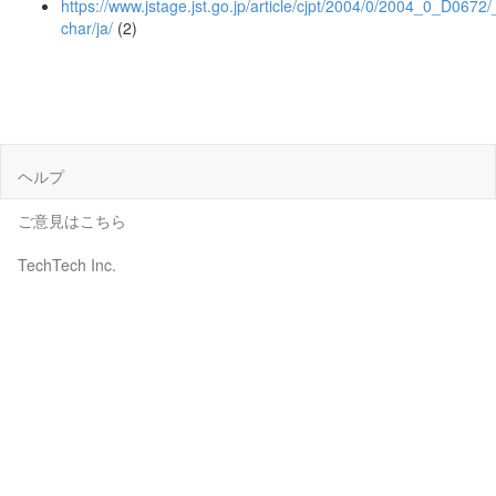
https://www.jstage.jst.go.jp/article/cjpt/2004/0/2004_0_D0672/_
char/ja/
(2)
ヘルプ
ご意見はこちら
TechTech Inc.