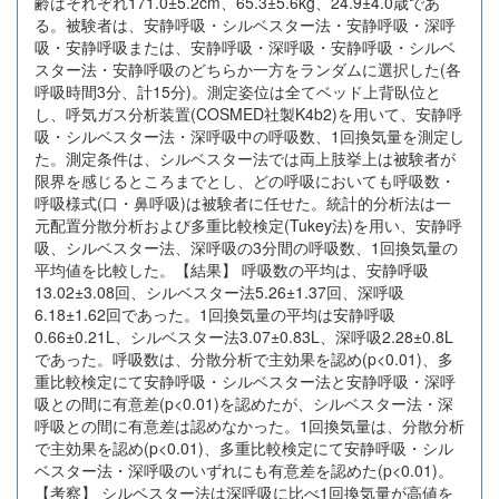
齢はそれぞれ171.0±5.2cm、65.3±5.6kg、24.9±4.0歳であ
る。被験者は、安静呼吸・シルベスター法・安静呼吸・深呼
吸・安静呼吸または、安静呼吸・深呼吸・安静呼吸・シルベ
スター法・安静呼吸のどちらか一方をランダムに選択した(各
呼吸時間3分、計15分)。測定姿位は全てベッド上背臥位と
し、呼気ガス分析装置(COSMED社製K4b2)を用いて、安静呼
吸・シルベスター法・深呼吸中の呼吸数、1回換気量を測定し
た。測定条件は、シルベスター法では両上肢挙上は被験者が
限界を感じるところまでとし、どの呼吸においても呼吸数・
呼吸様式(口・鼻呼吸)は被験者に任せた。統計的分析法は一
元配置分散分析および多重比較検定(Tukey法)を用い、安静呼
吸、シルベスター法、深呼吸の3分間の呼吸数、1回換気量の
平均値を比較した。【結果】 呼吸数の平均は、安静呼吸
13.02±3.08回、シルベスター法5.26±1.37回、深呼吸
6.18±1.62回であった。1回換気量の平均は安静呼吸
0.66±0.21L、シルベスター法3.07±0.83L、深呼吸2.28±0.8L
であった。呼吸数は、分散分析で主効果を認め(p<0.01)、多
重比較検定にて安静呼吸・シルベスター法と安静呼吸・深呼
吸との間に有意差(p<0.01)を認めたが、シルベスター法・深
呼吸との間に有意差は認めなかった。1回換気量は、分散分析
で主効果を認め(p<0.01)、多重比較検定にて安静呼吸・シル
ベスター法・深呼吸のいずれにも有意差を認めた(p<0.01)。
【考察】 シルベスター法は深呼吸に比べ1回換気量が高値を