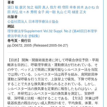
著者
湯口 聡
森沢 知之
福田 真人
指方 梢
増田 幸泰
鈴木 あかね
合
田 尚弘
佐々木 秀明
金子 純一朗
丸山 仁司
樋渡 正夫
出版者
公益社団法人 日本理学療法士協会
雑誌
理学療法学Supplement Vol.32 Suppl. No.2 (第40回日本理学
療法学術大会 抄録集)
巻号頁・発行日
pp.D0672, 2005 (Released:2005-04-27)
【目的】 開胸・開腹術後患者に対して呼吸合併症予防・早期
離床を目的に、呼吸理学療法・運動療法が行われている。そ
の中で、ベッド上で簡易に実施可能なシルベスター法を当院
では用いている。シルベスター法は両手を組み、肩関節屈伸
運動と深呼吸を行う方法で、上肢挙上で吸気、下降で呼気を
することで大きな換気量が得られるとされている。しかし、
シルベスター法の換気量を定量的に報告したものはない。よ
って、本研究はシルベスター法の換気量を測定し、安静呼
吸、深呼吸と比較・検討することである。【方法】 対象は呼
吸器疾患の既往のない成人男性21名で、平均身長、体重、年