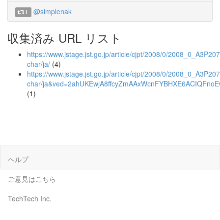
@simplenak
1
収集済み URL リスト
https://www.jstage.jst.go.jp/article/cjpt/2008/0/2008_0_A3P2073
char/ja/
(4)
https://www.jstage.jst.go.jp/article/cjpt/2008/0/2008_0_A3P207
char/ja&ved=2ahUKEwjA8ffcyZmAAxWcnFYBHXE6ACIQFn
(1)
ヘルプ
ご意見はこちら
TechTech Inc.