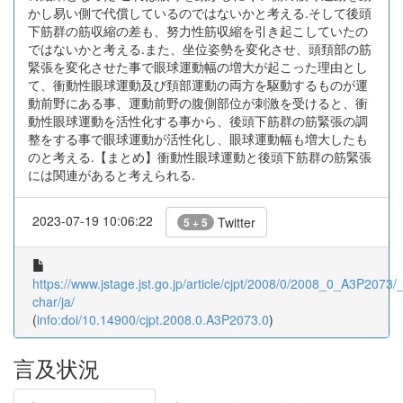
かし易い側で代償しているのではないかと考える.そして後頭
下筋群の筋収縮の差も、努力性筋収縮を引き起こしていたの
ではないかと考える.また、坐位姿勢を変化させ、頭頚部の筋
緊張を変化させた事で眼球運動幅の増大が起こった理由とし
て、衝動性眼球運動及び頚部運動の両方を駆動するものが運
動前野にある事、運動前野の腹側部位が刺激を受けると、衝
動性眼球運動を活性化する事から、後頭下筋群の筋緊張の調
整をする事で眼球運動が活性化し、眼球運動幅も増大したも
のと考える.【まとめ】衝動性眼球運動と後頭下筋群の筋緊張
には関連があると考えられる.
2023-07-19 10:06:22
Twitter
5 + 5
https://www.jstage.jst.go.jp/article/cjpt/2008/0/2008_0_A3P2073/_a
char/ja/
(
info:doi/10.14900/cjpt.2008.0.A3P2073.0
)
言及状況