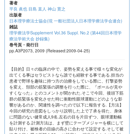
著者
平良 眞也
目島 直人
神山 寛之
出版者
日本理学療法士協会(現 一般社団法人日本理学療法学会連合)
雑誌
理学療法学Supplement Vol.36 Suppl. No.2 (第44回日本理学
療法学術大会 抄録集)
巻号頁・発行日
pp.A3P2073, 2009 (Released:2009-04-25)
【目的】日々の臨床の中で、姿勢を変える事で様々な変化が
出てくる事はセラピストなら誰でも経験する事である.担当の
患者で野球を趣味に持つ方の治療をしている際に、打撃姿勢
を変え、頚部の筋緊張の調整を行った際に、『ボールが見や
すくなった』とのコメントが聞かれた.そこで今回、後頭下筋
群の筋緊張を変化させた時に衝動性眼球運動にどのような影
響があるのか、関連性を調べたので以下に報告する.【方法】
今回の研究の意図をしっかり説明した上で了承を得た、身体
に問題のない健常成人9名.左右の目を片目ずつ、眼球運動幅
を計測する.計測方法は、まず壁にテープメジャーを横にして
貼り付け、被検者の目線の高さに合わせて設定する.そして被