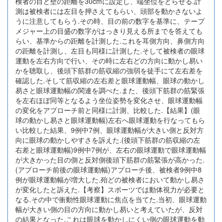
検者の目と壁の距離を30cmに設定し、端坐位をとらせる.計
測は被検者には左目を押さえてもらい、頭部を動かさないよ
うに注意してもらう.その時、目の前の数字を基準に、テープ
メジャー上の目盛の数字がはっきり見える所までを答えても
らい、基準からの距離を計測した.これを耳側方向、鼻側方向
の距離を計測し、左目も同様に計測した.そして被検者の眼球
運動を左右方向で行い、その時に左右どの方向に動かし易い
かを聴取し、後頭下筋群の筋収縮の強弱を徒手にて左右差を
確認した.そして筋収縮の左右差と眼球運動幅、眼球の動かし
易さと眼球運動幅の関連を調べた.また、後頭下筋群の筋緊張
を左右ほぼ同等となるよう坐位姿勢を変化させ、眼球運動幅
の変化をアプローチ前と同様に計測、比較した.【結果】(眼
球の動かし易さと眼球運動幅)左右へ眼球運動を行なってもら
い比較した結果、9例中7例、眼球運動幅が大きい側と反対方
向に眼球の動かしやすさを訴えた.(後頭下筋群の筋収縮の左
右差と眼球運動幅)9例中7例が、左右の眼球運動で眼球運動幅
が大きかった目の側と反対側後頭下筋群の筋緊張が高かった.
(アプローチ前後の眼球運動幅)アプローチ後、被検者9例中8
例が眼球運動幅が増大した.殆どの被検者において動かし易さ
が変化したと訴えた.【考察】スポーツでは動体視力が必要と
なる.その中で衝動性眼球運動に焦点を当てた.当初、眼球運動
幅が大きい側の目の方向に動かし易いと考えていたが、反対
の結果となった.これは眼球を動かしにくい側の眼球運動を動