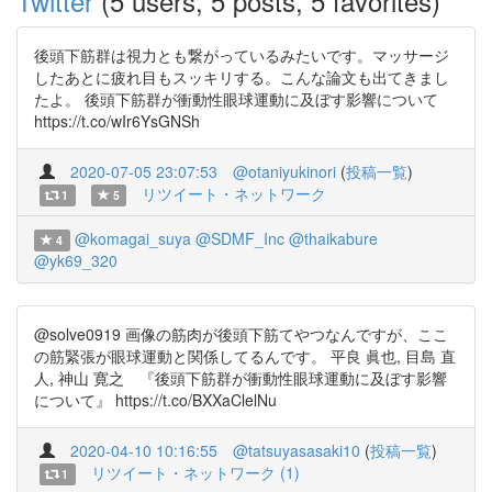
Twitter
(5 users, 5 posts, 5 favorites)
後頭下筋群は視力とも繋がっているみたいです。マッサージ
したあとに疲れ目もスッキリする。こんな論文も出てきまし
たよ。 後頭下筋群が衝動性眼球運動に及ぼす影響について
https://t.co/wIr6YsGNSh
2020-07-05 23:07:53
@otaniyukinori
(
投稿一覧
)
リツイート・ネットワーク
1
5
@komagai_suya
@SDMF_Inc
@thaikabure
4
@yk69_320
@solve0919 画像の筋肉が後頭下筋てやつなんですが、ここ
の筋緊張が眼球運動と関係してるんです。 平良 眞也, 目島 直
人, 神山 寛之 『後頭下筋群が衝動性眼球運動に及ぼす影響
について』 https://t.co/BXXaClelNu
2020-04-10 10:16:55
@tatsuyasasaki10
(
投稿一覧
)
リツイート・ネットワーク (1)
1