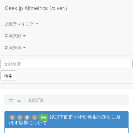
Ceek.jp Altmetrics (α ver.)
文献ランキング
新着文献
新着投稿
検索
ホーム
文献詳細
後頭下筋群が衝動性眼球運動に及
5
0
0
0
OA
ぼす影響について