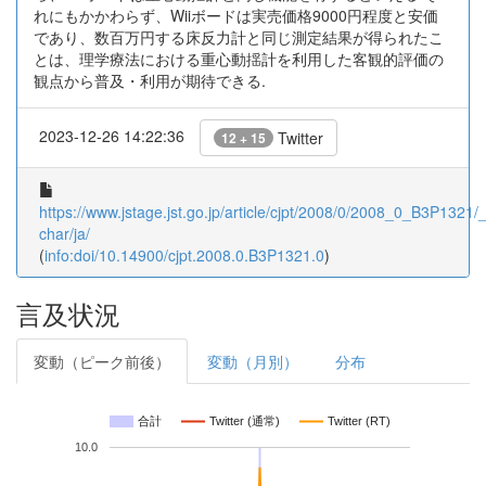
れにもかかわらず、Wiiボードは実売価格9000円程度と安価
であり、数百万円する床反力計と同じ測定結果が得られたこ
とは、理学療法における重心動揺計を利用した客観的評価の
観点から普及・利用が期待できる.
2023-12-26 14:22:36
Twitter
12 + 15
https://www.jstage.jst.go.jp/article/cjpt/2008/0/2008_0_B3P1321/_a
char/ja/
(
info:doi/10.14900/cjpt.2008.0.B3P1321.0
)
言及状況
変動（ピーク前後）
変動（月別）
分布
合計
Twitter (通常)
Twitter (RT)
10.0