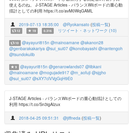
使えるのね。 J-STAGE Articles - バランスWiiボードの重心動
揺計としての利用 https://t.co/avM0WqGAML
2019-07-13 18:35:00
@Ryokansato
(
投稿一覧
)
リツイート・ネットワーク (10)
12
19
0.316
@ayayuri815n
@mainoamane
@akanon28
10
@genbarakakariya
@sui_sui07
@konobayashi
@nantengoh
@tsundokulib
@ayayuri815n
@genarowlands07
@libkani
9
@mainoamane
@mogujade917
@m_aofuji
@sjgho
@sui_sui07
@sXY7clVVgGqH9E0
J-STAGE Articles - バランスWiiボードの重心動揺計としての
利用 https://t.co/Sn3igAlzux
2018-04-25 09:51:31
@jiffneda
(
投稿一覧
)