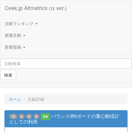
Ceek.jp Altmetrics (α ver.)
文献ランキング
新着文献
新着投稿
検索
ホーム
文献詳細
バランスWiiボードの重心動揺計
12
0
0
0
OA
としての利用