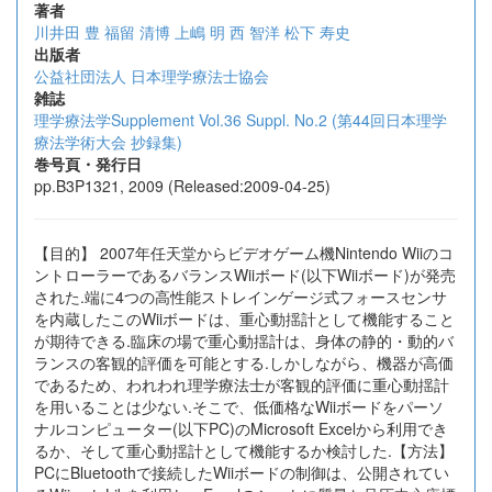
著者
川井田 豊
福留 清博
上嶋 明
西 智洋
松下 寿史
出版者
公益社団法人 日本理学療法士協会
雑誌
理学療法学Supplement Vol.36 Suppl. No.2 (第44回日本理学
療法学術大会 抄録集)
巻号頁・発行日
pp.B3P1321, 2009 (Released:2009-04-25)
【目的】 2007年任天堂からビデオゲーム機Nintendo Wiiのコ
ントローラーであるバランスWiiボード(以下Wiiボード)が発売
された.端に4つの高性能ストレインゲージ式フォースセンサ
を内蔵したこのWiiボードは、重心動揺計として機能すること
が期待できる.臨床の場で重心動揺計は、身体の静的・動的バ
ランスの客観的評価を可能とする.しかしながら、機器が高価
であるため、われわれ理学療法士が客観的評価に重心動揺計
を用いることは少ない.そこで、低価格なWiiボードをパーソ
ナルコンピューター(以下PC)のMicrosoft Excelから利用でき
るか、そして重心動揺計として機能するか検討した.【方法】
PCにBluetoothで接続したWiiボードの制御は、公開されてい