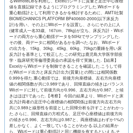
るWiimoteLibを利用し、Excelのシートに質量と足圧中心座標
値を直接記録できるようにプログラミングした.Wiiボードを
重心動揺計として利用できるかを検討するために、AMTI社製
BIOMECHANICS PLATFORM BP400600-2000(以下床反力
計)を用い、その上にWiiボードを設置し、さらにその上に人
(健常成人一名33歳、167cm、78kg)が立ち、床反力計・Wiiボ
ードの両方から重心動揺データを50Hzでサンプリングした.
その後、両データに相関があるかを調べた.なお、Wiiボード
の出力を、15kg、30kg、45kg、60kg、70kgの重錘を用い床
反力計を基準として較正した.この研究は鹿児島大学医学部疫
学・臨床研究等倫理委員会の承認を得て実施した.【結果】
ExcelからWiiボードを制御できることを確認した.こうして得
たWiiボード出力と床反力計出力(質量)との間には相関係数
0.999を得た.重心動揺では、前後方向座標値、左右方向座標
値の相関係数が共に0.989であり、回帰直線の傾きはバランス
Wiiボードに対して前後方向が0.996、左右方向が0.987、と傾
きはほぼ1であった.【考察】 今回の結果より、Wiiボードと床
反力計両者の足圧中心座標値の相関関係は前後方向左右方向
共に0.989と線形性を前提とした回帰分析を許すことがわかっ
た.さらに、回帰直線の方程式も、足圧中心座標値は前後方向
の傾きが0.996、左右方向は0.987と、両座標値はわずか1%の
差しかなく、よく一致していることがわかる.以上の結果か
ら、Wiiボードは重心動揺計と同じ機能を有するといえる.そ