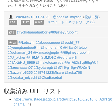
この資料読んでから左で練習しないわけにはいかなくなっ
た。利き手ケガなうということもあり
2020-09-13 11:54:29
@hodaka_miyachi
(
投稿一覧
)
リツイート・ネットワーク (2)
2
27
0.147
@yokohamaharbor
@69pineyurupoint
2
@Lobxvhr
@abuuusmooo
@yoshii_77
23
@youngbamboo911
@tomonami0
@Titan01tetuo
@dohamari_24
@kimuadgjmptw
@69pineyurupoint
@U_picher
@19MATSUMOTO
@sofuran46
@TAKERU_8989
@makotosawada
@wrAiDETqB6hgVC4
@kenchaaan07
@kyotarogb
@B7TlFg10gvWOZwN
@kazuhiro6255
@19741223Misaro
@zuka708
@hodaka_miyachi
@OtsuBaseball
収集済み URL リスト
https://www.jstage.jst.go.jp/article/cjpt/2010/0/2010_0_AdPF20
char/ja/
(4)