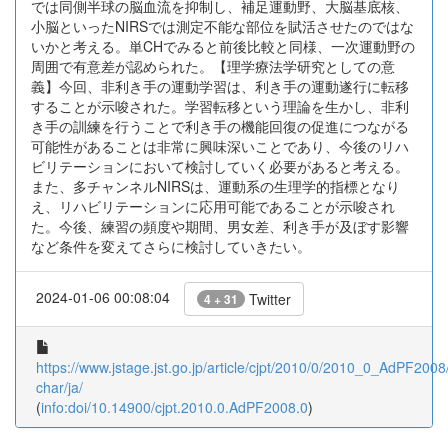
では同側半球の脳血流を抑制し、補足運動野、大脳基底核、
小脳といったNIRSでは測定不能な部位を賦活させたのではな
いかと考える。単CHでみると前後比較と同様、一次運動野の
周囲で有意差が認められた。【理学療法学研究としての意
義】今回、非利き手の運動学習は、利き手の運動遂行に転移
することが示唆された。学習転移という理論を生かし、非利
き手の訓練を行うことで利き手の機能回復の促進につながる
可能性があることは非常に興味深いことであり、今後のリハ
ビリテーションにおいて検討していく必要があると考える。
また、多チャンネルNIRSは、運動系の生理学的指標となり
え、リハビリテーションに応用可能であることが示唆され
た。今後、練習の頻度や期間、男女差、利き手が及ぼす影響
など条件を変えてさらに検討していきたい。
2024-01-06 00:08:04
Twitter
4 + 31
https://www.jstage.jst.go.jp/article/cjpt/2010/0/2010_0_AdPF2008/
char/ja/
(
info:doi/10.14900/cjpt.2010.0.AdPF2008.0
)