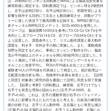
は、20秒間のピンポン玉回転数とNIRSによる脳血流変化量を
練習前後に測定する。回転数測定では、ピンポン球を2個把持
し、左手は反時計回り、右手は時計回りに、初期学習による
影響を除外する目的にて左右とも数回練習させ、回数がプラ
トーに達した状況下で最高回数を記録する。NIRS計測では、
多チャンネルNIRS(日立メディコ、ECG-4000)を使用した。
プローブは、脳波国際10/20法を参考にT3-C3-Cz-C4-T4を中
央列とし,左プローブ白14をC3、右プローブ白24をC4とする
よう設置した。課題条件として、リズム動作課題と最大動作
課題を、利き手・非利き手の順に実施した。また、運動感覚
領野を同定するために、事前にタッピング動作を行い、脳血
流が平均値以上のチャンネルを関心領域(ROI)と設定した。5
セット連続して得られた酸素化ヘモグロビンデータをチャン
ネルごとに加算平均し、ROIの平均値を左右ごとに算出し、
被験者10人の平均値を代表値として検定した。統計処理は一
元配置分散分析を用い、危険率5%未満を有意とした。【説明
と同意】対象者に研究内容を書面にて説明し同意を得て実施
した。【結果と考察】1)回転数は、練習後、左手だけでなく
右手でも有意な増加が認められた(左手:P=0.0005、右
手:P=0.02)。これは、左手の運動学習が右手のパフォーマン
ス向上に影響を与えたものであると考える。2)血流の練習前
後の比較では、左手リズム動作時、左右脳ともに有意な減少
(左脳:P=0.04,右脳P=0.02)が、右手リズム動作時、右脳にお