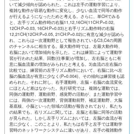
いて減少傾向が認められた。これは左手の運動学習により、
複雑な動作が容易な動作に変化し、少ない血流で同等の動作
が行えるようになったためと考える。さらに、単CHでみる
と、左手リズム動作時の右脳11,12,16CH(11CH:P=0.02,
12CH:P=0.03, 16CH:P=0.03)と右手リズム動作時の右脳
12,21CH(12CH:P=0.05, 21CH:P=0.02)に有意な減少が認めら
れ、これらは一次運動野として報告されているC3,C4の周囲
のチャンネルに相当する。最大動作時では、左最大動作時、
右脳において増加傾向を示した。これは練習によって運動学
習が行われた結果、回数(仕事量)が増加し、左右脳ともに有
意に脳血流量の増加がみられたと考える。3)血流の左右脳の
比較では、練習前の左手リズム動作において、右脳に比べ左
脳の脳血流が有意に少なく(P=0.004)、その傾向は練習後も認
められた。それに対し、右手運動時、左脳・右脳の血流変化
にほとんど差はなかった。先行研究では、複雑な運動では、
同側の運動野、運動前野、感覚野の活動が、また運動学習中
には、両側の一次運動野、背側運動前野、補足運動野、大脳
基底核、小脳といった領域の活動が報告されており、私たち
の結果でも、右リズムに関しては、左脳と右脳に同等の活動
が見られた。しかし左手リズムにおいては、左脳の血流が有
意に少なく、このことより、私たちは右手と左手では運動学
習時のネットワークシステムに違いがあり、左手の複雑動作