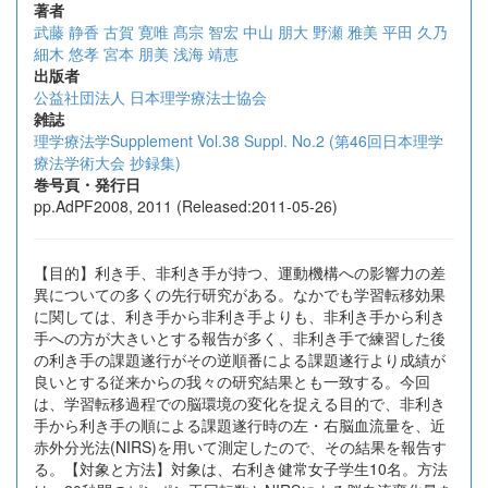
著者
武藤 静香
古賀 寛唯
髙宗 智宏
中山 朋大
野瀬 雅美
平田 久乃
細木 悠孝
宮本 朋美
浅海 靖恵
出版者
公益社団法人 日本理学療法士協会
雑誌
理学療法学Supplement Vol.38 Suppl. No.2 (第46回日本理学
療法学術大会 抄録集)
巻号頁・発行日
pp.AdPF2008, 2011 (Released:2011-05-26)
【目的】利き手、非利き手が持つ、運動機構への影響力の差
異についての多くの先行研究がある。なかでも学習転移効果
に関しては、利き手から非利き手よりも、非利き手から利き
手への方が大きいとする報告が多く、非利き手で練習した後
の利き手の課題遂行がその逆順番による課題遂行より成績が
良いとする従来からの我々の研究結果とも一致する。今回
は、学習転移過程での脳環境の変化を捉える目的で、非利き
手から利き手の順による課題遂行時の左・右脳血流量を、近
赤外分光法(NIRS)を用いて測定したので、その結果を報告す
る。【対象と方法】対象は、右利き健常女子学生10名。方法