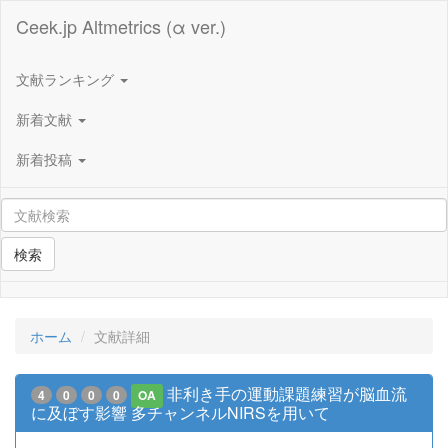
Ceek.jp Altmetrics (α ver.)
文献ランキング
新着文献
新着投稿
検索
ホーム
文献詳細
非利き手の運動課題練習が脳血流
4
0
0
0
OA
に及ぼす影響 多チャンネルNIRSを用いて