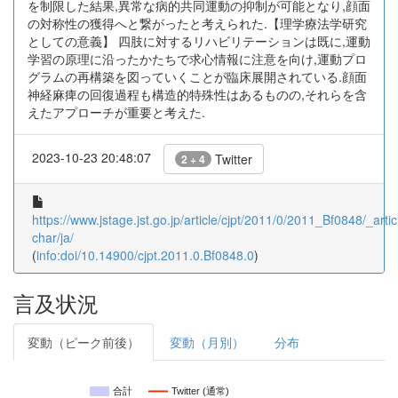
を制限した結果,異常な病的共同運動の抑制が可能となり,顔面
の対称性の獲得へと繋がったと考えられた.【理学療法学研究
としての意義】 四肢に対するリハビリテーションは既に,運動
学習の原理に沿ったかたちで求心情報に注意を向け,運動プロ
グラムの再構築を図っていくことが臨床展開されている.顔面
神経麻痺の回復過程も構造的特殊性はあるものの,それらを含
えたアプローチが重要と考えた.
2023-10-23 20:48:07
Twitter
2 + 4
https://www.jstage.jst.go.jp/article/cjpt/2011/0/2011_Bf0848/_artic
char/ja/
(
info:doi/10.14900/cjpt.2011.0.Bf0848.0
)
言及状況
変動（ピーク前後）
変動（月別）
分布
合計
Twitter (通常)