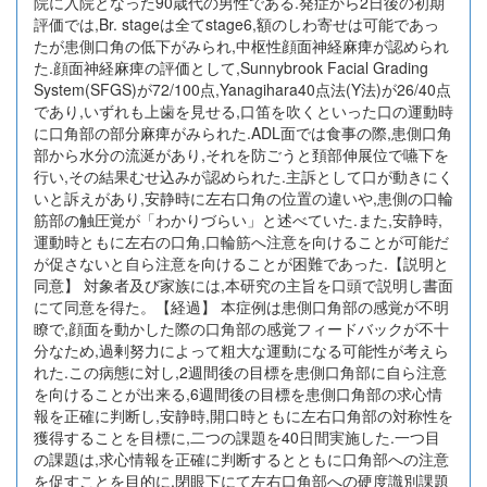
院に入院となった90歳代の男性である.発症から2日後の初期
評価では,Br. stageは全てstage6,額のしわ寄せは可能であっ
たが患側口角の低下がみられ,中枢性顔面神経麻痺が認められ
た.顔面神経麻痺の評価として,Sunnybrook Facial Grading
System(SFGS)が72/100点,Yanagihara40点法(Y法)が26/40点
であり,いずれも上歯を見せる,口笛を吹くといった口の運動時
に口角部の部分麻痺がみられた.ADL面では食事の際,患側口角
部から水分の流涎があり,それを防ごうと頚部伸展位で嚥下を
行い,その結果むせ込みが認められた.主訴として口が動きにく
いと訴えがあり,安静時に左右口角の位置の違いや,患側の口輪
筋部の触圧覚が「わかりづらい」と述べていた.また,安静時,
運動時ともに左右の口角,口輪筋へ注意を向けることが可能だ
が促さないと自ら注意を向けることが困難であった.【説明と
同意】 対象者及び家族には,本研究の主旨を口頭で説明し書面
にて同意を得た。【経過】 本症例は患側口角部の感覚が不明
瞭で,顔面を動かした際の口角部の感覚フィードバックが不十
分なため,過剰努力によって粗大な運動になる可能性が考えら
れた.この病態に対し,2週間後の目標を患側口角部に自ら注意
を向けることが出来る,6週間後の目標を患側口角部の求心情
報を正確に判断し,安静時,開口時ともに左右口角部の対称性を
獲得することを目標に,二つの課題を40日間実施した.一つ目
の課題は,求心情報を正確に判断するとともに口角部への注意
を促すことを目的に,閉眼下にて左右口角部への硬度識別課題