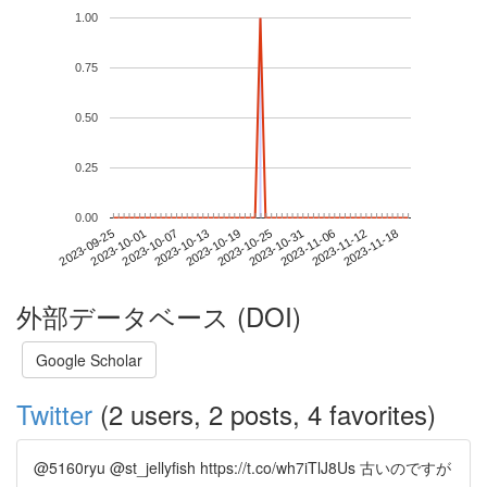
1.00
0.75
0.50
0.25
0.00
2023-11-12
2023-09-25
2023-10-13
2023-10-31
2023-11-18
2023-10-01
2023-10-19
2023-11-06
2023-10-07
2023-10-25
外部データベース (DOI)
Google Scholar
Twitter
(2 users, 2 posts, 4 favorites)
@5160ryu @st_jellyfish https://t.co/wh7iTlJ8Us 古いのですが