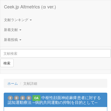
Ceek.jp Altmetrics (α ver.)
文献ランキング
新着文献
新着投稿
検索
ホーム
文献詳細
中枢性顔面神経麻痺患者に対する
2
0
0
0
OA
認知運動療法 ─病的共同運動の抑制を目的として─