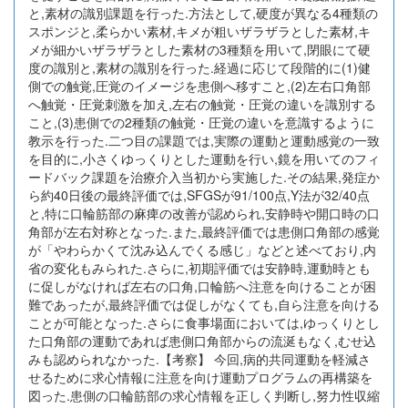
と,素材の識別課題を行った.方法として,硬度が異なる4種類の
スポンジと,柔らかい素材,キメが粗いザラザラとした素材,キ
メが細かいザラザラとした素材の3種類を用いて,閉眼にて硬
度の識別と,素材の識別を行った.経過に応じて段階的に(1)健
側での触覚,圧覚のイメージを患側へ移すこと,(2)左右口角部
へ触覚・圧覚刺激を加え,左右の触覚・圧覚の違いを識別する
こと,(3)患側での2種類の触覚・圧覚の違いを意識するように
教示を行った.二つ目の課題では,実際の運動と運動感覚の一致
を目的に,小さくゆっくりとした運動を行い,鏡を用いてのフィ
ードバック課題を治療介入当初から実施した.その結果,発症か
ら約40日後の最終評価では,SFGSが91/100点,Y法が32/40点
と,特に口輪筋部の麻痺の改善が認められ,安静時や開口時の口
角部が左右対称となった.また,最終評価では患側口角部の感覚
が「やわらかくて沈み込んでくる感じ」などと述べており,内
省の変化もみられた.さらに,初期評価では安静時,運動時とも
に促しがなければ左右の口角,口輪筋へ注意を向けることが困
難であったが,最終評価では促しがなくても,自ら注意を向ける
ことが可能となった.さらに食事場面においては,ゆっくりとし
た口角部の運動であれば患側口角部からの流涎もなく,むせ込
みも認められなかった.【考察】 今回,病的共同運動を軽減さ
せるために求心情報に注意を向け運動プログラムの再構築を
図った.患側の口輪筋部の求心情報を正しく判断し,努力性収縮