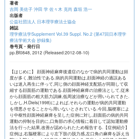
著者
吉岡 美佐子
沖田 学
佐々木 克尚
森垣 浩一
出版者
公益社団法人 日本理学療法士協会
雑誌
理学療法学Supplement Vol.39 Suppl. No.2 (第47回日本理学
療法学術大会 抄録集)
巻号頁・発行日
pp.Bf0848, 2012 (Released:2012-08-10)
【はじめに】 顔面神経麻痺後遺症のなかで病的共同運動は頻
度が多く,難治性である.病的共同運動は,顔面神経の過誤ある
いは迷入再生に伴って,同じ側の顔面神経支配筋が同期して収
縮する顔面筋の運動である.顔面神経麻痺の治療法として,従来
から顔面筋の粗大筋力訓練,低周波治療などが用いられてきた.
しかし,H.Diels(1998)によれば,それらの運動が病的共同運動
を増悪させることから用いないとされている.今回,脳梗塞によ
り中枢性顔面神経麻痺を呈した症例に対し,顔面筋の病的共同
運動の抑制を目的に,口角部の求心情報に着目して認知運動療
法を行った結果,改善が認められたため報告する.【症例紹介】
症例は,右脳梗塞により左下肢の脱力感,左口角の麻痺を訴え当