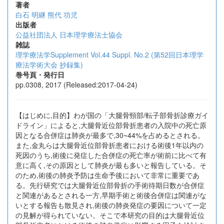
著者
白石 明継
熊代 功児
出版者
公益社団法人 日本理学療法士協会
雑誌
理学療法学Supplement Vol.44 Suppl. No.2 (第52回日本理学
療法学術大会 抄録集)
巻号頁・発行日
pp.0308, 2017 (Released:2017-04-24)
【はじめに,目的】わが国の「大腿骨頸部/転子部骨折診療ガイ
ドライン」によると,大腿骨近位部骨折患者の入院中の死亡原
因となる合併症は肺炎が最多で,30~44%を占めるとされる。
また,金丸らは大腿骨近位部骨折患者における術後1年以内の
死因のうち,術後に発症した合併症の死亡率が術前に比べて有
意に高く,その原因として肺炎が最も多いと報告している。そ
のため,術後の肺炎予防は生命予後において非常に重要であ
る。先行研究では大腿骨近位部骨折の手術待期日数が合併症
と関連があるとされる一方,早期手術と術後合併症は関連がな
いとする報告も散見され,術後の肺炎発症の要因について一定
の見解が得られていない。そこで本研究の目的は大腿骨近位