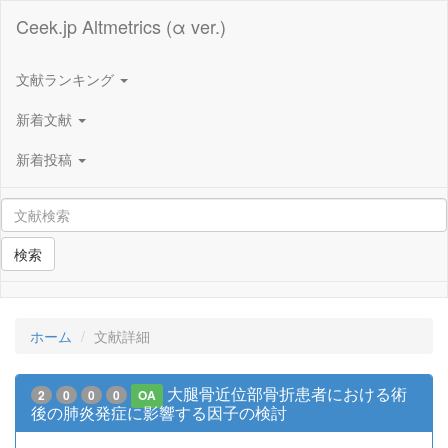
Ceek.jp Altmetrics (α ver.)
文献ランキング
新着文献
新着投稿
検索
ホーム
文献詳細
大腿骨近位部骨折患者における術
2
0
0
0
OA
後の肺炎発症に影響する因子の検討