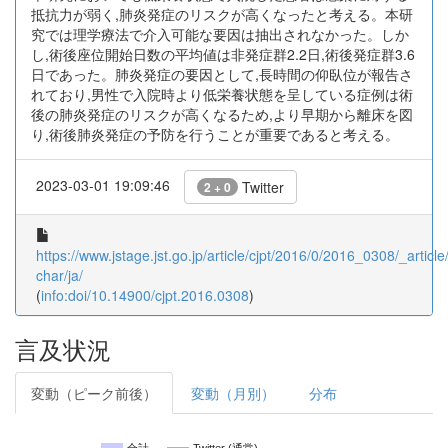
抵抗力が弱く,肺炎発症のリスクが高くなったと考える。本研
究では理学療法で介入可能な要因は抽出されなかった。しか
し,術後座位開始日数の平均値は非発症群2.2日,術後発症群3.6
日であった。肺炎発症の要因として,長時間の仰臥位が報告さ
れており,男性で入院時より低栄養状態を呈している症例は術
後の肺炎発症のリスクが高くなるため,より早期から離床を図
り,術後肺炎発症の予防を行うことが重要であると考える。
2023-03-01 19:09:46
Twitter
2 + 0
https://www.jstage.jst.go.jp/article/cjpt/2016/0/2016_0308/_article/
char/ja/
(
info:doi/10.14900/cjpt.2016.0308
)
言及状況
変動（ピーク前後）
変動（月別）
分布