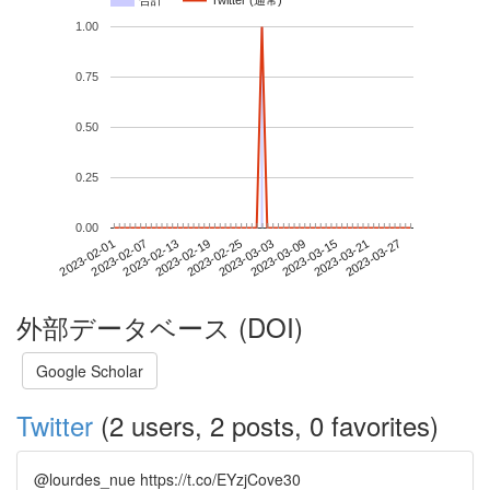
合計
Twitter (通常)
1.00
0.75
0.50
0.25
0.00
2023-03-21
2023-02-01
2023-02-19
2023-03-09
2023-03-27
2023-02-07
2023-02-25
2023-03-15
2023-02-13
2023-03-03
外部データベース (DOI)
Google Scholar
Twitter
(2 users, 2 posts, 0 favorites)
@lourdes_nue https://t.co/EYzjCove30