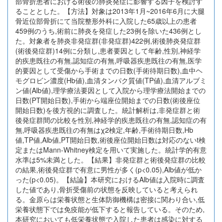
部骨折患者における術後の肺炎発症に影響する因子を検討す
ることとした。【方法】対象は2013年1月~2016年6月に大腿
骨近位部骨折にて当院整形外科に入院した65歳以上の患者
459例のうち,術前に肺炎を発症した23例を除いた436例とし
た。対象者を肺炎非発症群(非発症群)422例,術後肺炎発症群
(術後発症群)14例に分類し,患者要因として年齢,性別,神経学
的疾患既往の有無,認知症の有無,呼吸器疾患既往の有無,医学
的要因として受傷から手術までの日数(手術待期日数),血中ヘ
モグロビン濃度(Hb値),血清タンパク質値(TP値),血清アルブミ
ン値(Alb値),理学療法要因として入院から理学療法開始までの
日数(PT開始日数),手術から端座位開始までの日数(術後座位
開始日数)を後方視的に調査した。統計解析は,非発症群と術
後発症群間の比較を性別,神経学的疾患既往の有無,認知症の有
無,呼吸器疾患既往の有無はχ2検定,年齢,手術待期日数,Hb
値,TP値,Alb値,PT開始日数,術後座位開始日数は対応のないt検
定またはMann-Whitney検定を用いて実施した。統計学的有意
水準は5%未満とした。【結果】非発症群と術後発症群の比較
の結果,術後発症群で有意に男性が多く(p<0.05),Alb値が低か
った(p<0.05)。【結論】本研究におけるAlb値は入院時に調査
した値であり,骨折受傷前の状態を反映していると考えられ
る。金原らは栄養状態と生体防御機構は密接に関わり合い,低
栄養状態下では免疫能が低下すると報告している。そのため,
本研究においても低栄養状態で入院した患者は感染に対する