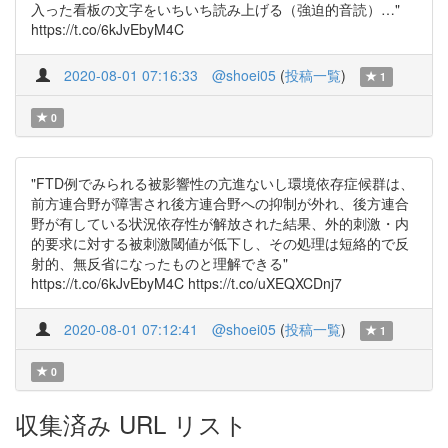
入った看板の文字をいちいち読み上げる（強迫的音読）…"
https://t.co/6kJvEbyM4C
2020-08-01 07:16:33
@shoei05
(
投稿一覧
)
1
0
"FTD例でみられる被影響性の亢進ないし環境依存症候群は、
前方連合野が障害され後方連合野への抑制が外れ、後方連合
野が有している状況依存性が解放された結果、外的刺激・内
的要求に対する被刺激閾値が低下し、その処理は短絡的で反
射的、無反省になったものと理解できる"
https://t.co/6kJvEbyM4C https://t.co/uXEQXCDnj7
2020-08-01 07:12:41
@shoei05
(
投稿一覧
)
1
0
収集済み URL リスト