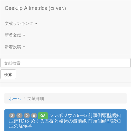
Ceek.jp Altmetrics (α ver.)
文献ランキング
新着文献
新着投稿
検索
ホーム
文献詳細
シンポジウム9―5 前頭側頭型認知
2
0
0
0
OA
症(FTD)をめぐる基礎と臨床の最前線 前頭側頭型認知
症の症候学