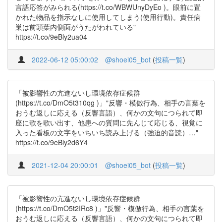
言語応答がみられる(https://t.co/WBWUnyDyEo )。眼前に置
かれた物品を指示なしに使用してしまう(使用行動)。責任病
巣は前頭葉内側面がうたがわれている"
https://t.co/9eBly2ua04
2022-06-12 05:00:02
@shoei05_bot
(
投稿一覧
)
「被影響性の亢進ないし環境依存症候群
(https://t.co/DmO5t310qg )」"反響・模倣行為、相手の言葉を
おうむ返しに応える（反響言語）、何かの文句につられて即
座に歌を歌い出す、他患への質問に先んじて応じる、視覚に
入った看板の文字をいちいち読み上げる（強迫的音読）…"
https://t.co/9eBly2d6Y4
2021-12-04 20:00:01
@shoei05_bot
(
投稿一覧
)
「被影響性の亢進ないし環境依存症候群
(https://t.co/DmO5t2IRc8 )」"反響・模倣行為、相手の言葉を
おうむ返しに応える（反響言語）、何かの文句につられて即