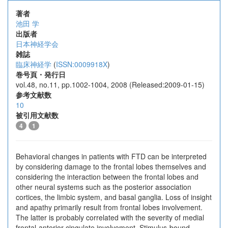
著者
池田 学
出版者
日本神経学会
雑誌
臨床神経学
(
ISSN:0009918X
)
巻号頁・発行日
vol.48, no.11, pp.1002-1004, 2008 (Released:2009-01-15)
参考文献数
10
被引用文献数
4
1
Behavioral changes in patients with FTD can be interpreted
by considering damage to the frontal lobes themselves and
considering the interaction between the frontal lobes and
other neural systems such as the posterior association
cortices, the limbic system, and basal ganglia. Loss of insight
and apathy primarily result from frontal lobes involvement.
The latter is probably correlated with the severity of medial
frontal-anterior cingulate involvement. Stimulus-bound