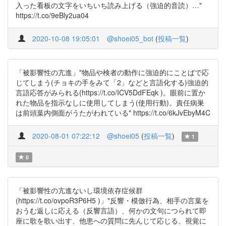
入った看板の文字をいちいち読み上げる（強迫的音読）…"
https://t.co/9eBly2ua04
2020-10-08 19:05:01
@shoei05_bot
(
投稿一覧
)
「被影響性の亢進」"物品や検者の動作に強迫的にことばで応
じてしまう(チョキの手をみて「2」などと言語化する)強迫的
言語応答がみられる(https://t.co/ICV5DdFEqk )。眼前に置か
れた物品を指示なしに使用してしまう(使用行動)。責任病巣
は前頭葉内側面がうたがわれている" https://t.co/6kJvEbyM4C
2020-08-01 07:22:12
@shoei05
(
投稿一覧
)
1
0
「被影響性の亢進ないし環境依存症候群
(https://t.co/ovpoR3P6H5 )」"反響・模倣行為、相手の言葉を
おうむ返しに応える（反響言語）、何かの文句につられて即
座に歌を歌い出す、他患への質問に先んじて応じる、視覚に