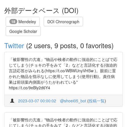
外部データベース (DOI)
Mendeley
DOI Chronograph
18
Google Scholar
Twitter
(2 users, 9 posts, 0 favorites)
「被影響性の亢進」"物品や検者の動作に強迫的にことばで応
じてしまう(チョキの手をみて「2」などと言語化する)強迫的
言語応答がみられる(https://t.co/WBWUnyVHSw )。眼前に置
かれた物品を指示なしに使用してしまう(使用行動)。責任病
巣は前頭葉内側面がうたがわれている"
https://t.co/9eBly2d6Y4
2023-03-07 00:00:02
@shoei05_bot
(
投稿一覧
)
「被影響性の亢進」"物品や検者の動作に強迫的にことばで応
じてしまう(チョキの手をみて「2」などと言語化する)強迫的