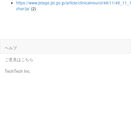
https://www.jstage.jst.go.jp/article/clinicalneurol/48/11/48_11_
char/ja/
(2)
ヘルプ
ご意見はこちら
TechTech Inc.