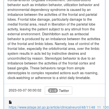
behavior such as imitation behavior, utilization behavior and
environmental dependency syndrome is caused by an
imbalance between the activities of the frontal and parietal
lobes. Frontal lobe damage, particularly damage to the
medial frontal area, result in liberation of the parietal lobe
activity, leaving the patient subject to any stimuli from the
external environment. Disinhibition such as antisocial
behavior is produced by an imbalance between the activities
of the frontal and limbic lobes. Namely, loss of control of the
frontal lobe, especially the orbitofrontal area, over the limbic
system results in acts led by instinctive desires and
uncontrolled by reason. Stereotypic behavior is due to an
imbalance between the activities of the frontal cortex and
basal ganglia. These behaviors range from simple
stereotypies to complex repeated actions such as roaming,
clock-watching or adherence to a strict daily timetable.
2023-03-07 00:00:02
Twitter
2 + 0
https://www.jstage.jst.go.jp/article/clinicalneurol/48/11/48_11_1002