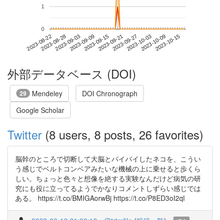
1
0
2023-10-09
2023-08-22
2023-09-09
2023-09-27
2023-10-15
2023-08-28
2023-09-15
2023-10-03
2023-09-03
2023-09-21
外部データベース (DOI)
Mendeley
DOI Chronograph
29
Google Scholar
Twitter
(8 users, 8 posts, 26 favorites)
脳幹のところで切断して大脳とバイバイしたネコを、こうい
う感じでベルトコンベアみたいな機械の上に乗せると歩くら
しい。ちょっと色々と想像を絶する実験なんだけど病気の研
究にも役に立ってるようでかなりコメントしずらい感じでは
ある。 https://t.co/BMIGAorwBj https://t.co/P8ED3oI2ql