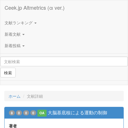
Ceek.jp Altmetrics (α ver.)
文献ランキング
新着文献
新着投稿
検索
ホーム
文献詳細
大脳基底核による運動の制御
8
0
0
0
OA
著者