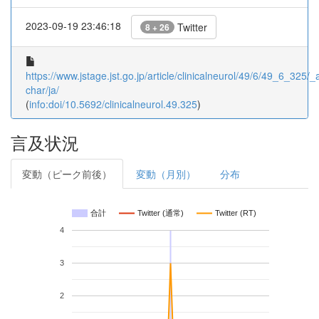
2023-09-19 23:46:18
Twitter
8 + 26
https://www.jstage.jst.go.jp/article/clinicalneurol/49/6/49_6_325/_a
char/ja/
(
info:doi/10.5692/clinicalneurol.49.325
)
言及状況
変動（ピーク前後）
変動（月別）
分布
合計
Twitter (通常)
Twitter (RT)
4
3
2