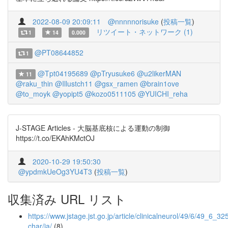
2022-08-09 20:09:11
@nnnnnorisuke
(
投稿一覧
)
リツイート・ネットワーク (1)
1
14
0.000
@PT08644852
1
@Tpt04195689
@pTryusuke6
@u2likerMAN
11
@raku_thin
@Illustch11
@gsx_ramen
@brain1ove
@to_moyk
@yopipt5
@kozo0511105
@YUICHI_reha
J-STAGE Articles - 大脳基底核による運動の制御
https://t.co/EKAhKMctOJ
2020-10-29 19:50:30
@ypdmkUeOg3YU4T3
(
投稿一覧
)
収集済み URL リスト
https://www.jstage.jst.go.jp/article/clinicalneurol/49/6/49_6_325
char/ja/
(8)