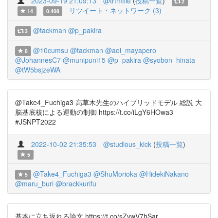
2023-09-19 21:09:13
@trtmfile
(
投稿一覧
)
2
リツイート・ネットワーク (3)
14
0.408
@tackman
@p_pakira
3
@10cumsu
@tackman
@aoi_mayapero
8
@JohannesC7
@munipuni15
@p_pakira
@syobon_hinata
@tW5bsjzeWA
@Take4_Fuchiga3 高草木先生のハイブリッドモデル 総説 大
脳基底核による運動の制御 https://t.co/iLgY6HOwa3
#JSNPT2022
2022-10-02 21:35:53
@studious_kick
(
投稿一覧
)
5
@Take4_Fuchiga3
@ShuMorioka
@HidekiNakano
5
@maru_buri
@brackkurifu
基本に立ち返れる論文 https://t.co/sZvwV7hSar