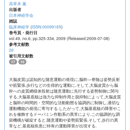
高草木 薫
出版者
日本神経学会
雑誌
臨床神経学
(
ISSN:0009918X
)
巻号頁・発行日
vol.49, no.6, pp.325-334, 2009 (Released:2009-07-08)
参考文献数
26
被引用文献数
17
10
大脳皮質は認知的な随意運動の発現に,脳幹―脊髄は姿勢反射
や筋緊張,歩行などの生得的な運動に,そして,大脳皮質から脳
幹への皮質網様体投射は随意運動に先行する姿勢制御に関与
する.大脳基底核は強力な抑制作用と脱抑制によって,大脳皮質
と脳幹の時間的・空間的な活動動態を協調的に制御し,適切な
運動機能の発現に寄与する.したがって,大脳基底核の障害やこ
れを修飾するドーパミン作動系の異常により,この協調的な調
節機構が破綻すると,随意運動や姿勢筋緊張,そして,歩行の異
常など,基底核疾患に特有の運動障害が出現する.