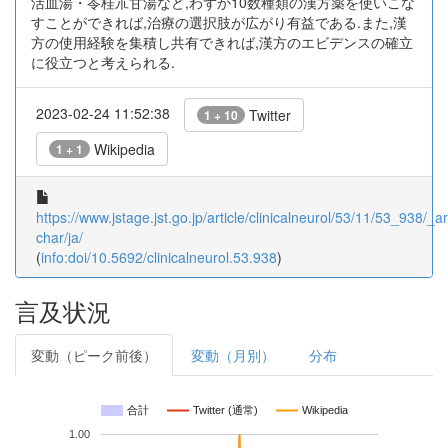
活血湯・苓桂朮甘湯など,わずか10数種類の漢方薬を使いこな
すことができれば,治療の選択肢が広がり有益である.また,漢
方の使用経験を集積し共有できれば,漢方のエビデンスの確立
に役立つと考えられる.
2023-02-24 11:52:38
Twitter
1 + 10
Wikipedia
1 + 1
https://www.jstage.jst.go.jp/article/clinicalneurol/53/11/53_938/_art
char/ja/
(
info:doi/10.5692/clinicalneurol.53.938
)
言及状況
変動（ピーク前後）
変動（月別）
分布
合計
Twitter (通常)
Wikipedia
1.00