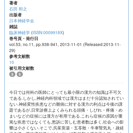
著者
石田 和之
出版者
日本神経学会
雑誌
臨床神経学
(
ISSN:0009918X
)
巻号頁・発行日
vol.53, no.11, pp.938-941, 2013-11-01 (Released:2013-11-
29)
参考文献数
10
被引用文献数
3
5
今日では何科の医師にとっても最小限の漢方の知識は不可欠
である.しかし,神経内科領域では漢方はまだ十分認知されてい
ない.神経変性疾患などの難病に対する漢方の利点は今後の課
題であるが,日常診療上よくみられる頭痛・しびれ・疼痛・め
まいなどの症候には漢方が有用である.これら症候の原因が重
篤な疾患ではなくても,愁訴に苦しむ患者数は多く,社会への影
響は小さくない.そこで,呉茱萸湯・五苓散・牛車腎気丸・疎経