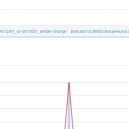
ol/61/2/61_cn-001533/_article/-char/ja/
(
info:doi/10.5692/clinicalneurol