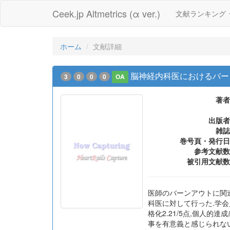
Ceek.jp Altmetrics (α ver.)
文献ランキング
ホーム
文献詳細
脳神経内科医におけるバー
3
0
0
0
OA
著者
出版者
雑誌
巻号頁・発行日
参考文献数
被引用文献数
医師のバーンアウトに関連
科医に対して行った.学会員
格化2.21/5点,個人
事を有意義と感じられない