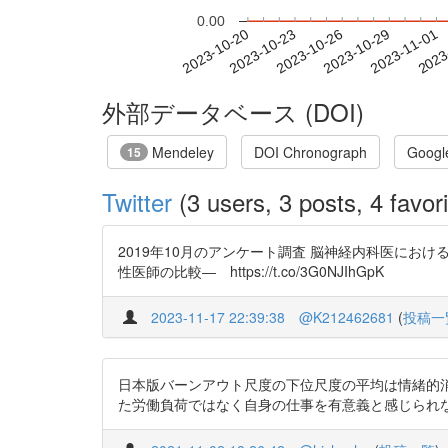
0.00
2023-10-26
2023-10-29
2023-11-01
2023
2023-10-20
2023-10-23
外部データベース (DOI)
Mendeley
DOI Chronograph
Googl
15
Twitter
(3 users, 3 posts, 4 favori
2019年10月のアンケート調査 脳神経内科医におけるバー
性医師の比較― https://t.co/3G0NJIhGpK
2023-11-17 22:39:38
@K212462681
(
投稿一
日本版バーンアウト尺度の下位尺度の平均は情緒的消耗感
た労働負荷ではなく自身の仕事を有意義と感じられないことや