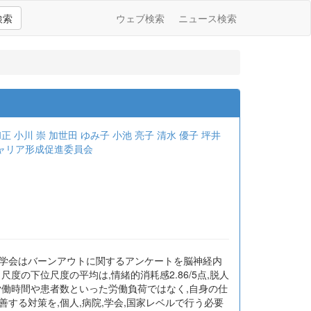
検索
ウェブ検索
ニュース検索
和正
小川 崇
加世田 ゆみ子
小池 亮子
清水 優子
坪井
ャリア形成促進委員会
神経学会はバーンアウトに関するアンケートを脳神経内
ト尺度の下位尺度の平均は,情緒的消耗感2.86/5点,脱人
は,労働時間や患者数といった労働負荷ではなく,自身の仕
する対策を,個人,病院,学会,国家レベルで行う必要