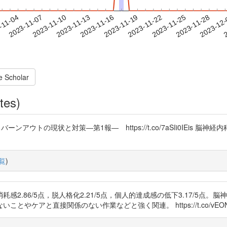
2023-11-25
2023-11-28
2023-12
-11-04
2
2023-11-07
2023-11-10
2023-11-13
2023-11-16
2023-11-19
2023-11-22
e Scholar
tes)
ンアウトの現状と対策―第1報― https://t.co/7aSIi0IEis
覧
)
2.86/5点，脱人格化2.21/5点，個人的達成感の低下3.17/5点
ケアと直接関係のない作業などと強く関連。 https://t.co/vEONb