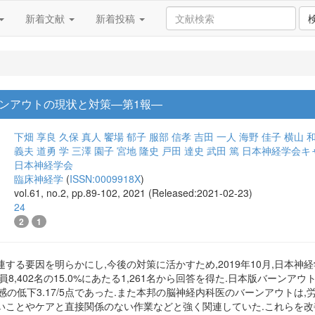
新着文献
新着投稿
ンアウトの現状と対策―第1報―
下畑 享良
久保 真人
饗場 郁子
服部 信孝
吉田 一人
海野 佳子
横山 
義夫
道勇 学
三澤 園子
宮地 隆史
戸田 達史
武田 篤
日本神経学会キ
日本神経学会
臨床神経学
(
ISSN:0009918X
)
vol.61, no.2, pp.89-102, 2021 (Released:2021-02-23)
24
2
1
する要因を明らかにし,今後の対策に活かすため,2019年10月,日本
8,402名の15.0%にあたる1,261名から回答を得た.日本版バーンアウ
的達成感の低下3.17/5点であった.また本邦の脳神経内科医のバーンアウト
ことやケアと直接関係のない作業などと強く関連していた.これらを改善