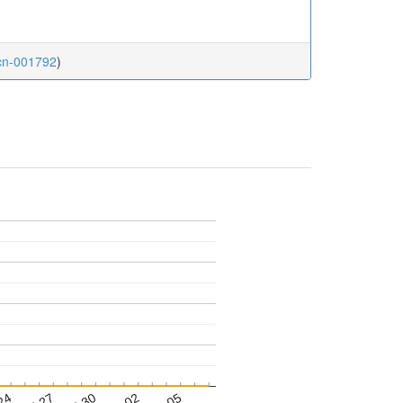
.cn-001792
)