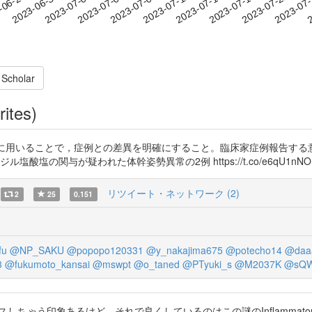
2023-07-18
2023-07-21
2023-07
-06-27
2
2023-06-30
2023-07-03
2023-07-06
2023-07-09
2023-07-12
2023-07-15
 Scholar
rites)
表に用いることで，症例との差異を明確にすること。臨床家症例報告する
ジル塩酸塩の関与が疑われた体幹姿勢異常の2例 https://t.co/e6qU1nNORk http
リツイート・ネットワーク (2)
2
25
0.151
fu
@NP_SAKU
@popopo120331
@y_nakajima675
@potecho14
@daa
3
@fukumoto_kansai
@mswpt
@o_taned
@PTyuki_s
@M2037K
@sQW
生はパッとパルスしちゃう印象あるけど，それで良くしているのはこの謎のInflamma