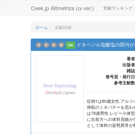
Ceek.jp Altmetrics (α ver.)
文献ランキング
ホーム
文献詳細
ドネペジル塩酸塩の関与が
4
0
0
0
OA
著者
出版者
雑誌
巻号頁・発行日
参考文献数
症例1は80歳女性.アルツハ
伸筋のミオパチーを思わせ
は78歳男性.レビー小体型
に右前方への体幹屈曲が生
として体幹の姿勢異常が報