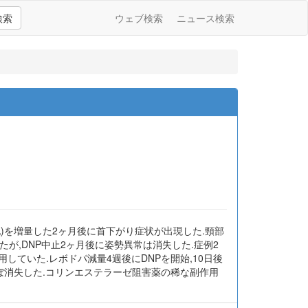
検索
ウェブ検索
ニュース検索
NPと略記)を増量した2ヶ月後に首下がり症状が出現した.頸部
が,DNP中止2ヶ月後に姿勢異常は消失した.症例2
を服用していた.レボドパ減量4週後にDNPを開始,10日後
ほぼ消失した.コリンエステラーゼ阻害薬の稀な副作用