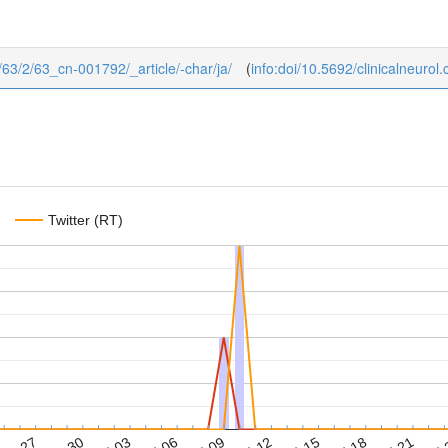
ol/63/2/63_cn-001792/_article/-char/ja/
(
info:doi/10.5692/clinicalneurol
Twitter (RT)