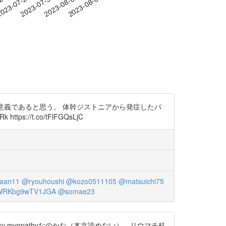
-24
023-07-27
2023-07-30
2023-08-02
2023-08-05
意義であると思う。 体幹ジストニアから発症したパ
s://t.co/tFlFGQsLjC
aan11
@ryouhoushi
@kozo0511105
@matsuichi75
RKbg9wTV1JGA
@somae23
tory myopathyなのかな（本文読めない）．リウマチ科