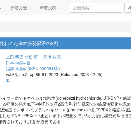
新着文献
新着投稿
疑われた体幹姿勢異常の2例
上田 明広
小松 研一
髙橋 牧郎
日本神経学会
臨床神経学
(
ISSN:0009918X
)
vol.63, no.2, pp.85-91, 2023 (Released:2023-02-25)
35
イマー病でドネペジル塩酸塩(donepezil hydrochloride,以下D
る軽度の筋力低下やMRIでのT2高信号,針筋電図での筋原性変化を認めた
認知症でレボドパ,プラミペキソール(pramipexole,以下PPXと略記)
じた.DNP・PPXの中止とレボドパ増量を行い5ヶ月後に姿勢異常は
告されており,注意が必要である.