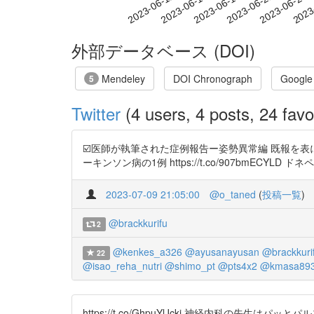
2023-06-18
2023-06-21
2023-06-24
2023
2023-06-12
2023-06-15
外部データベース (DOI)
Mendeley
DOI Chronograph
Google
5
Twitter
(4 users, 4 posts, 24 favo
☑️医師が執筆された症例報告ー姿勢異常編 既報を
ーキンソン病の1例 https://t.co/907bmECYLD ドネペ
2023-07-09 21:05:00
@o_taned
(
投稿一覧
)
@brackkurifu
2
@kenkes_a326
@ayusanayusan
@brackkuri
22
@isao_reha_nutri
@shimo_pt
@pts4x2
@kmasa89
https://t.co/GhpuYlJckj 神経内科の先