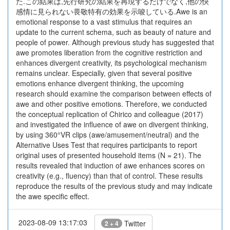
た.この結果は,先行研究の結果を再現するだけでなく,他の快
感情に見られない畏敬特有の効果を示唆している.Awe is an
emotional response to a vast stimulus that requires an
update to the current schema, such as beauty of nature and
people of power. Although previous study has suggested that
awe promotes liberation from the cognitive restriction and
enhances divergent creativity, its psychological mechanism
remains unclear. Especially, given that several positive
emotions enhance divergent thinking, the upcoming
research should examine the comparison between effects of
awe and other positive emotions. Therefore, we conducted
the conceptual replication of Chirico and colleague (2017)
and investigated the influence of awe on divergent thinking,
by using 360°VR clips (awe/amusement/neutral) and the
Alternative Uses Test that requires participants to report
original uses of presented household items (N = 21). The
results revealed that induction of awe enhances scores on
creativity (e.g., fluency) than that of control. These results
reproduce the results of the previous study and may indicate
the awe specific effect.
2023-08-09 13:17:03
Twitter
2 + 4