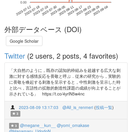
0.00
2023-08-29
2023-07-12
2023-07-30
2023-08-17
2023-09-04
2023-07-18
2023-08-05
2023-08-23
2023-07-24
2023-08-11
外部データベース (DOI)
Google Scholar
Twitter
(2 users, 2 posts, 4 favorites)
「⼤⾃然のように，既存の認知的枠組みを超越する広⼤な刺
激に対する感情反応を畏敬と呼ぶ．従来の研究から，実験的
に畏敬を喚起する刺激を呈⽰すると，中性刺激を呈⽰した時
と⽐べ，⾔語性の拡散的創造性課題の成績が向上することが
⽰されている」 https://t.co/4yrlN5w4nc
2023-08-09 13:17:03
@All_is_renmeri
(
投稿一覧
)
3
@megane__kun__
@yomi_omakase
3
@Hanamaru_UdodoN