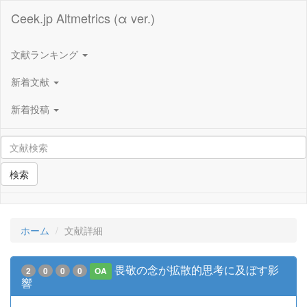
Ceek.jp Altmetrics (α ver.)
文献ランキング
新着文献
新着投稿
検索
ホーム
文献詳細
畏敬の念が拡散的思考に及ぼす影
2
0
0
0
OA
響