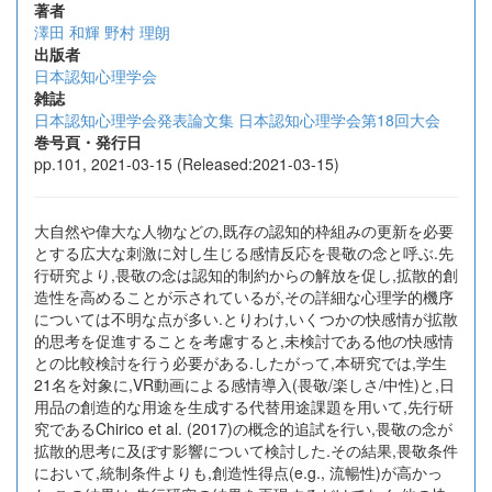
著者
澤田 和輝
野村 理朗
出版者
日本認知心理学会
雑誌
日本認知心理学会発表論文集 日本認知心理学会第18回大会
巻号頁・発行日
pp.101, 2021-03-15 (Released:2021-03-15)
大自然や偉大な人物などの,既存の認知的枠組みの更新を必要
とする広大な刺激に対し生じる感情反応を畏敬の念と呼ぶ.先
行研究より,畏敬の念は認知的制約からの解放を促し,拡散的創
造性を高めることが示されているが,その詳細な心理学的機序
については不明な点が多い.とりわけ,いくつかの快感情が拡散
的思考を促進することを考慮すると,未検討である他の快感情
との比較検討を行う必要がある.したがって,本研究では,学生
21名を対象に,VR動画による感情導入(畏敬/楽しさ/中性)と,日
用品の創造的な用途を生成する代替用途課題を用いて,先行研
究であるChirico et al. (2017)の概念的追試を行い,畏敬の念が
拡散的思考に及ぼす影響について検討した.その結果,畏敬条件
において,統制条件よりも,創造性得点(e.g., 流暢性)が高かっ