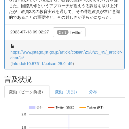
じた。国際共修というアプローチが抱えうる課題を取り上げ
たが、教員2名の教育実践を通して、その課題教員が常に意識
的であることの重要性と、その難しさが明らかになった。
2023-07-18 09:02:27
Twitter
2 + 3
https://www.jstage.jst.go.jp/article/coisan/25/0/25_49/_article/-
char/ja/
(
info:doi/10.57511/coisan.25.0_49
)
言及状況
変動（ピーク前後）
変動（月別）
分布
合計
Twitter (通常)
Twitter (RT)
2.0
1.5