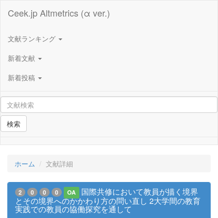
Ceek.jp Altmetrics (α ver.)
文献ランキング
新着文献
新着投稿
検索
ホーム
文献詳細
国際共修において教員が描く境界
2
0
0
0
OA
とその境界へのかかわり方の問い直し 2大学間の教育
実践での教員の協働探究を通して