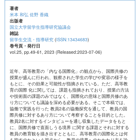
著者
米本 和弘
佐野 香織
出版者
国立大学留学生指導研究協議会
雑誌
留学生交流・指導研究
(
ISSN:13434683
)
巻号頁・発行日
vol.25, pp.49-61, 2023 (Released:2023-07-06)
近年、高等教育の「内なる国際化」の観点から、国際共修の
授業が盛んに行われ、観察された学生の学びや変容の様子を
もとに、その効果と可能性が指摘されている。ただ、高等教
育の国際 化に関しては、課題も指摘されており、授業の方法
や技術面の課題のみではなく、国際化の意味と国際共修のあ
り方についても議論を深める必要がある。そこで本稿では、
協働で実践を行った 教員2名の協働探究を通して、教員の国
際共修に対するあり方について考察することを目的とした。
教員2名に対するインタビューを通し収集したデータをもと
に、国際共修で直面しうる境界 に関する課題とそれに対する
教員の教育観を描き出すとともに、高等教育の国際化とは何
を指すのかという視点から、教員の境界へのかかわり方を論