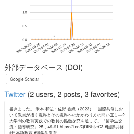
1.0
0.5
*
*
0.0
2023-08-07
2023-06-20
2023-07-08
2023-07-26
2023-08-13
2023-06-26
2023-07-14
2023-08-01
2023-07-02
2023-07-20
外部データベース (DOI)
Google Scholar
Twitter
(2 users, 2 posts, 3 favorites)
書きました。 米本 和弘・佐野 香織（2023）「国際共修にお
いて教員が描く境界とその境界へのかかわり方の問い直し—2
大学間の教育実践での教員の協働探究を通して」『留学生交
流・指導研究』25，49-61 https://t.co/QDtNbjvrC3 #国際共修
#日本語教育 #留学生教育