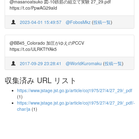
@masanoatsuko 図-10鉄筋の組立て実験 27_29.pdf
https://t.co/PpwAG29aId
2023-04-01 15:49:57
@FobosMkz
(
投稿一覧
)
@BB45_Colorado 加圧がゆえのPCCV
https://t.co/ULRKTfYAk5
2017-09-29 23:28:41
@WorldKuromaku
(
投稿一覧
)
収集済み URL リスト
https://www.jstage.jst.go.jp/article/coj1975/27/4/27_29/_pdf
(1)
https://www.jstage.jst.go.jp/article/coj1975/27/4/27_29/_pdf/-
char/ja
(1)