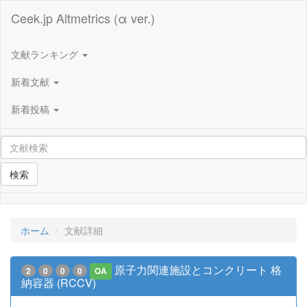
Ceek.jp Altmetrics (α ver.)
文献ランキング
新着文献
新着投稿
検索
ホーム
文献詳細
原子力関連施設とコンクリート 格
2
0
0
0
OA
納容器 (RCCV)