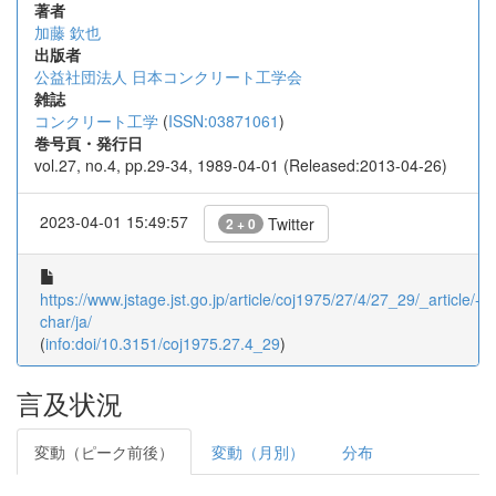
著者
加藤 欽也
出版者
公益社団法人 日本コンクリート工学会
雑誌
コンクリート工学
(
ISSN:03871061
)
巻号頁・発行日
vol.27, no.4, pp.29-34, 1989-04-01 (Released:2013-04-26)
2023-04-01 15:49:57
Twitter
2 + 0
https://www.jstage.jst.go.jp/article/coj1975/27/4/27_29/_article/-
char/ja/
(
info:doi/10.3151/coj1975.27.4_29
)
言及状況
変動（ピーク前後）
変動（月別）
分布