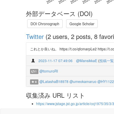
外部データベース (DOI)
DOI Chronograph
Google Scholar
Twitter
(2 users, 2 posts, 8 favori
これとか良いね。 https://t.co/qfcmarpLe2 https://t.co
2023-11-17 07:49:06
@MansikkaE
(
投稿一覧
@tomuroRI
1
@LatashaB18978
@umeokamaruo
@HY1122
8
収集済み URL リスト
https://www.jstage.jst.go.jp/article/coj1975/35/3/