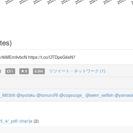
tes)
/t6MEm9vbcN https://t.co/OTDpeG6sN7
)
リツイート・ネットワーク (1)
1
8
0.354
_M0306
@syotaku
@tomuroRI
@cogecoge_
@swim_selfish
@yamasi
35_4/_pdf/-char/ja
(2)