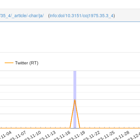
/35_4/_article/-char/ja/
(
info:doi/10.3151/coj1975.35.3_4
)
Twitter (RT)
2023-11-25
2023-11-28
2023-12
-11-04
2
2023-11-07
2023-11-10
2023-11-13
2023-11-16
2023-11-19
2023-11-22