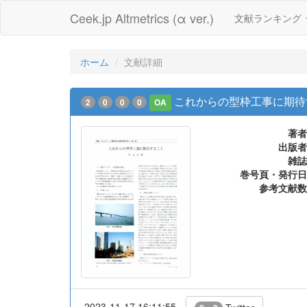
Ceek.jp Altmetrics (α ver.)
文献ランキング
ホーム
文献詳細
これからの型枠工事に期待
2
0
0
0
OA
著者
出版者
雑誌
巻号頁・発行日
参考文献数
2023-11-17 16:11:55