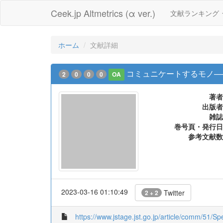
Ceek.jp Altmetrics (α ver.)
文献ランキング
ホーム
文献詳細
コミュニケートするモノ—
2
0
0
0
OA
著者
出版者
雑誌
巻号頁・発行日
参考文献数
2023-03-16 01:10:49
Twitter
2 + 2
https://www.jstage.jst.go.jp/article/comm/51/Sp