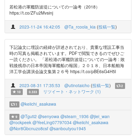
若松港の軍艦防波堤についての一論考（2018）
https://t.co/ZFu2Mvsinj
2023-11-24 16:42:05
@Ta_rcoola_kia
(
投稿一覧
)
下記論文に埋設の経緯が詳述されており、貴重な埋設工事当
時の写真も掲載されています。PDFで閲覧できるのでぜひご
一読ください。 「若松港の軍艦防波堤についての一論考 : 敗
戦後残存の日本帝国海軍艦船の報国」２０１８、日本船舶海
洋工学会講演会論文集第２６号 https://t.co/pBE6sG4H5l
2023-08-31 17:35:53
@utinotaicho
(
投稿一覧
)
2
リツイート・ネットワーク (1)
10
0.333
@keiichi_asakawa
1
@Tguti2
@senyowa
@steam_1936
@jiei_wan
9
@rockpeek
@YeeLing07797034
@keiichi_asakawa
@Nor8Gbcnuzo8csf
@sanboutyou1945