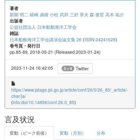
著者
新開 明二
硴崎 貞雄
小松 武邦
三好 章夫
森 俊哲
高木 祐介
出版者
公益社団法人 日本船舶海洋工学会
雑誌
日本船舶海洋工学会講演会論文集 26
(
ISSN:24241628
)
巻号頁・発行日
pp.85-89, 2018-05-21 (Released:2023-01-24)
2023-11-24 16:42:05
Twitter
3 + 9
https://www.jstage.jst.go.jp/article/conf/26/0/26_85/_article/-
char/ja/
(
info:doi/10.14856/conf.26.0_85
)
言及状況
変動（ピーク前後）
変動（月別）
分布