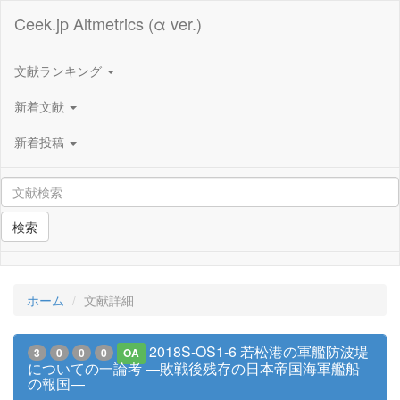
Ceek.jp Altmetrics (α ver.)
文献ランキング
新着文献
新着投稿
検索
ホーム
文献詳細
2018S-OS1-6 若松港の軍艦防波堤
3
0
0
0
OA
についての一論考 ―敗戦後残存の日本帝国海軍艦船
の報国―