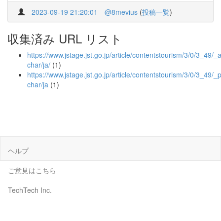
2023-09-19 21:20:01
@8mevius
(
投稿一覧
)
収集済み URL リスト
https://www.jstage.jst.go.jp/article/contentstourism/3/0/3_49/_ar
char/ja/
(1)
https://www.jstage.jst.go.jp/article/contentstourism/3/0/3_49/_p
char/ja
(1)
ヘルプ
ご意見はこちら
TechTech Inc.