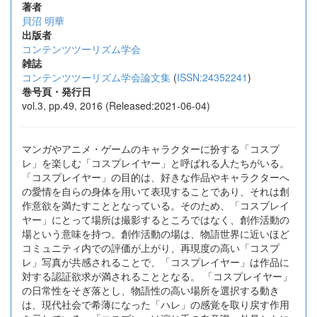
著者
貝沼 明華
出版者
コンテンツツーリズム学会
雑誌
コンテンツツーリズム学会論文集
(
ISSN:24352241
)
巻号頁・発行日
vol.3, pp.49, 2016 (Released:2021-06-04)
マンガやアニメ・ゲームのキャラクターに扮する「コスプ
レ」を楽しむ「コスプレイヤー」と呼ばれる人たちがいる。
「コスプレイヤー」の目的は、好きな作品やキャラクターへ
の愛情を自らの身体を用いて表現することであり、それは創
作意欲を満たすこととなっている。そのため、「コスプレイ
ヤー」にとって場所は撮影するところではなく、創作活動の
場という意味を持つ。創作活動の場は、物語世界に近いほど
コミュニティ内での評価が上がり、再現度の高い「コスプ
レ」写真が共感されることで、「コスプレイヤー」は作品に
対する認証欲求が満されることとなる。 「コスプレイヤー」
の日常性をそぎ落とし、物語性の高い場所を選択する動き
は、現代社会で希薄になった「ハレ」の感覚を取り戻す作用