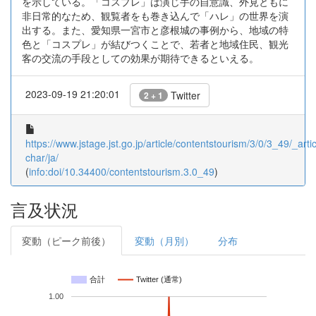
を示している。「コスプレ」は演じ手の自意識、外見ともに
非日常的なため、観覧者をも巻き込んで「ハレ」の世界を演
出する。また、愛知県一宮市と彦根城の事例から、地域の特
色と「コスプレ」が結びつくことで、若者と地域住民、観光
客の交流の手段としての効果が期待できるといえる。
2023-09-19 21:20:01
Twitter
2 + 1
https://www.jstage.jst.go.jp/article/contentstourism/3/0/3_49/_artic
char/ja/
(
info:doi/10.34400/contentstourism.3.0_49
)
言及状況
変動（ピーク前後）
変動（月別）
分布
合計
Twitter (通常)
1.00