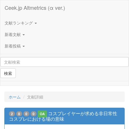
Ceek.jp Altmetrics (α ver.)
文献ランキング
新着文献
新着投稿
検索
ホーム
文献詳細
コスプレイヤーが求める非日常性
2
0
0
0
OA
コスプレにおける場の意味