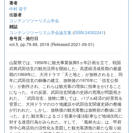
著者
中村 容子
出版者
コンテンツツーリズム学会
雑誌
コンテンツツーリズム学会論文集
(
ISSN:24352241
)
巻号頁・発行日
vol.5, pp.79-88, 2018 (Released:2021-09-01)
山梨県では、1956年に観光事業振興5ヵ年計画を立て、戦国
武将武田信玄の観光活用を開始した。高度経済成長期の最盛
期の1969年に、大河ドラマ「天と地と」が放映されると、同
年に武田信玄の銅像の建立、放映後の1970年に「信玄公祭
り」が創作され、これらは観光客の増加に拍車をかけること
になった。その反面、武田信玄関連の史跡の荒廃が問題視さ
れた。 「武田信玄」放映に際しては、バブル経済の好景気を
背景に、大河ドラマのロケ地建設や武田信玄関連史跡の整備
が行われた。しかし、放映後の観光客数は放映前の数値に戻
った。また,観光客によるゴミ投棄や違法駐車など地域住民に
対する迷惑行為がみられた。そして、「風林火山」は、甲府
市中心商店街の活性化を意図した観光客誘致の新たな取り組