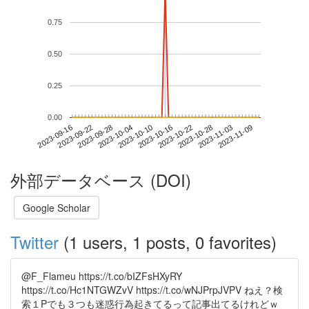
0.75
0.50
0.25
0.00
2023-11-03
2023-09-16
2023-10-04
2023-10-22
2023-11-09
2023-09-22
2023-10-10
2023-10-28
2023-09-28
2023-10-16
外部データベース (DOI)
Google Scholar
Twitter
(1 users, 1 posts, 0 favorites)
@F_Flameu https://t.co/bIZFsHXyRY
https://t.co/Hc1NTGWZvV https://t.co/wNJPrpJVPV ねえ？検
索１Pでも３つも迷惑行為起きてるって記事出てるけれどｗ