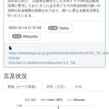
みがみられた。 山梨県を舞台とした大河ドラマ3作品は観光
活用に寄与しており,そこには大河ドラマの作品内容の違いや
当時の社会情勢が反映されており、個々に異なる観光活用を
行ったといえる。
2023-10-14 21:37:45
Twitter
1 + 0
Wikipedia
1 + 1
https://www.jstage.jst.go.jp/article/contentstourism/5/0/5_79/_artic
char/ja/
(
info:doi/10.34400/contentstourism.5.0_79
)
言及状況
変動（ピーク前後）
変動（月別）
分布
合計
Twitter (通常)
Wikipedia
1.00