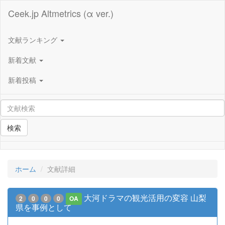
Ceek.jp Altmetrics (α ver.)
文献ランキング
新着文献
新着投稿
検索
ホーム
文献詳細
大河ドラマの観光活用の変容 山梨
2
0
0
0
OA
県を事例として