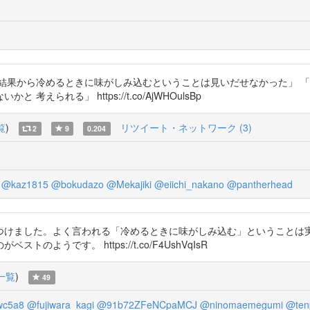
結果から冷めるときに味がしみ込むということは見いだせなかった」 
られる」 https://t.co/AjWHOulsBp
覧
)
リツイート・ネットワーク (3)
2
9
0.204
@kaz1815
@bokudazo
@Mekajiki
@eiichi_nakano
@pantherhead
つけました。よく言われる「冷めるときに味がしみ込む」ということは
うです。 https://t.co/F4UshVqIsR
一覧
)
49
c5a8
@fujiwara_kagi
@91b72ZFeNCpaMCJ
@ninomaemegumi
@ten