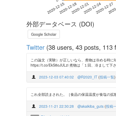
0
2020-12-21
2020-12-24
2020-12-27
2020
2020-12-15
2020-12-18
外部データベース (DOI)
Google Scholar
Twitter
(38 users, 43 posts, 113 f
この論文（実験）が正しいなら、煮物は冷める時に味
https://t.co/EkS8oJULzi 煮物は「１回、冷まし
2023-12-03 07:40:02
@R2020_IT
(
投稿一覧
)
これ全部読まされた。［食品の保温温度が食塩の拡散に及ぼす影響］
2023-11-21 22:30:28
@akaikiba_guts
(
投稿