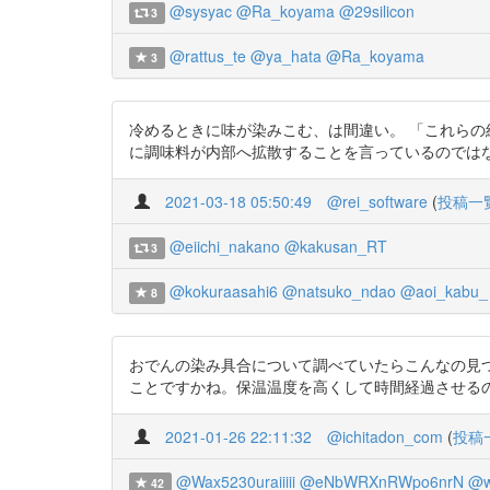
@sysyac
@Ra_koyama
@29silicon
3
@rattus_te
@ya_hata
@Ra_koyama
3
冷めるときに味が染みこむ、は間違い。 「これらの
に調味料が内部へ拡散することを言っているのではないかと 考え
2021-03-18 05:50:49
@rei_software
(
投稿一
@eiichi_nakano
@kakusan_RT
3
@kokuraasahi6
@natsuko_ndao
@aoi_kabu_
8
おでんの染み具合について調べていたらこんなの見
ことですかね。保温温度を高くして時間経過させるのがベストのよ
2021-01-26 22:11:32
@ichitadon_com
(
投稿
@Wax5230uraiiiii
@eNbWRXnRWpo6nrN
@w
42