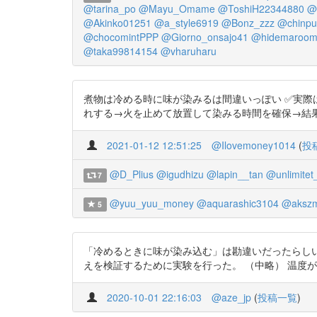
@tarina_po
@Mayu_Omame
@ToshiH22344880
@
@Akinko01251
@a_style6919
@Bonz_zzz
@chinpu
@chocomintPPP
@Giorno_onsajo41
@hidemaroo
@taka99814154
@vharuharu
煮物は冷める時に味が染みるは間違いっぽい ✅実際
れする→火を止めて放置して染みる時間を確保→結果煮物は冷める時に
2021-01-12 12:51:25
@Ilovemoney1014
(
投
@D_Plius
@igudhizu
@lapin__tan
@unlimitet
7
@yuu_yuu_money
@aquarashic3104
@akszm
5
「冷めるときに味が染み込む」は勘違いだったらしい。 食
えを検証するために実験を行った。 （中略） 温度
2020-10-01 22:16:03
@aze_jp
(
投稿一覧
)