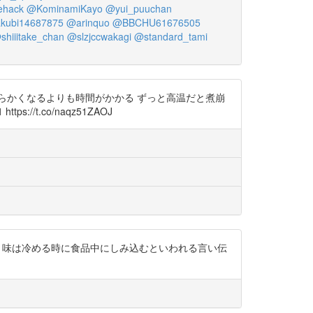
fehack
@KominamiKayo
@yui_puuchan
kubi14687875
@arinquo
@BBCHU61676505
shiiitake_chan
@slzjccwakagi
@standard_tami
らかくなるよりも時間がかかる ずっと高温だと煮崩
/t.co/naqz51ZAOJ
Qyn1 味は冷める時に食品中にしみ込むといわれる言い伝