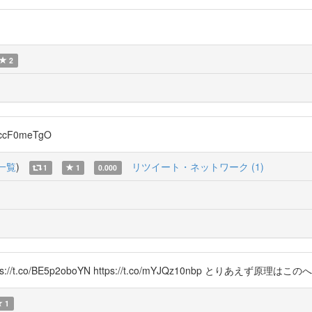
2
ccF0meTgO
一覧
)
リツイート・ネットワーク (1)
1
1
0.000
t.co/BE5p2oboYN https://t.co/mYJQz10nbp とりあえず原理はこ
1