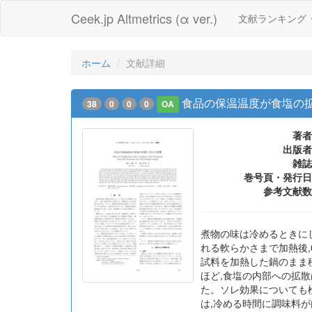
Ceek.jp Altmetrics (α ver.)
文献ランキング
ホーム
文献詳細
食品の保温温度が食塩の
38
0
0
0
OA
著者
出版者
雑誌
巻号頁・発行日
参考文献数
煮物の味は冷めるときにし
れる軟らかさまで加熱後,0
試料を加熱した鍋のまま
ほど,食塩の内部への拡
た。ソレ効果についても
は,冷める時間に調味料