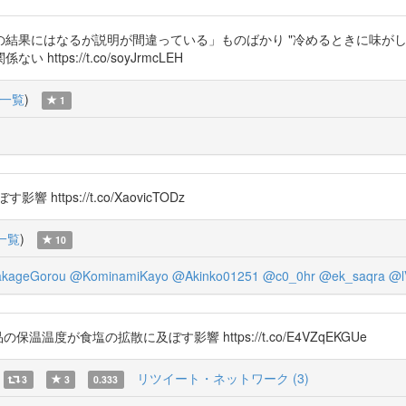
結果にはなるが説明が間違っている」ものばかり "冷めるときに味がしみ
ps://t.co/soyJrmcLEH
一覧
)
1
ps://t.co/XaovicTODz
一覧
)
10
akageGorou
@KominamiKayo
@Akinko01251
@c0_0hr
@ek_saqra
@l
- 食品の保温温度が食塩の拡散に及ぼす影響 https://t.co/E4VZqEKGUe
リツイート・ネットワーク (3)
3
3
0.333