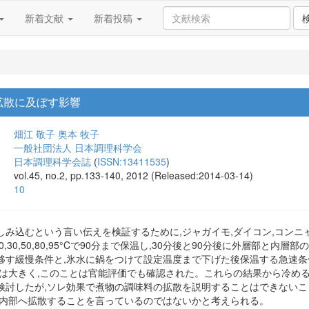
新着文献
新着投稿
拡散に及ぼす影響
畑江 敬子
奥本 牧子
一般社団法人 日本調理科学会
日本調理科学会誌
(
ISSN:13411535
)
vol.45, no.2, pp.133-140, 2012 (Released:2014-03-14)
10
み込むという言い伝えを検証するために,ジャガイモ,ダイコン,コンニャ
,30,50,80,95°Cで90分まで保温し,30分後と90分後に外層部
移す緩慢条件と,氷水に鍋をつけて設定温度まで下げた後保温する急速条
散は大きく,このことは官能評価でも確認された。これらの結果から冷め
検討したが,ソレ効果で煮物の調味料の拡散を説明することはできない
が内部へ拡散することを言っているのではないかと考えられる。