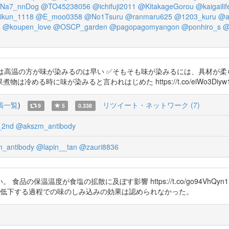
Na7_nnDog
@TO45238056
@ichifuji2011
@KitakageGorou
@kaigaili
ikun_1118
@E_moo0358
@No1Tsuru
@ranmaru625
@1203_kuru
@a
m
@koupen_love
@OSCP_garden
@pagopagomyangon
@ponhiro_s
@
は高温の方が味が染みるのは早い ✅そもそも味が染みるには、具材が柔
味が染みると言われはじめた https://t.co/eiWo3Diyw1 https:/
稿一覧
)
リツイート・ネットワーク (7)
9
5
0.338
_2nd
@akszm_antibody
_antibody
@lapin__tan
@zauri8836
品の保温温度が食塩の拡散に及ぼす影響 https://t.co/go94Vh
が低下する過程での味のしみ込みの効果は認められなかった。