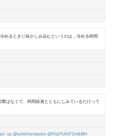
「冷めるときに味がしみ込むというのは，冷める時間
実際はなくて、時間経過とともにしみているだけって
po_up
@yukichanasobo
@lVs2YukhFZvkbBH