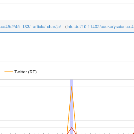
nce/45/2/45_133/_article/-char/ja/
(
info:doi/10.11402/cookeryscience.
Twitter (RT)