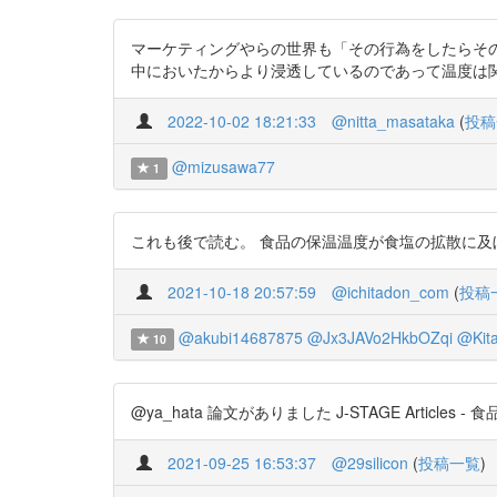
マーケティングやらの世界も「その行為をしたらその
中においたからより浸透しているのであって温度は関係ない htt
2022-10-02 18:21:33
@nitta_masataka
(
投稿
@mizusawa77
1
これも後で読む。 食品の保温温度が食塩の拡散に及ぼす影響 htt
2021-10-18 20:57:59
@ichitadon_com
(
投稿
@akubi14687875
@Jx3JAVo2HkbOZqi
@Kit
10
@ya_hata 論文がありました J-STAGE Articles 
2021-09-25 16:53:37
@29silicon
(
投稿一覧
)