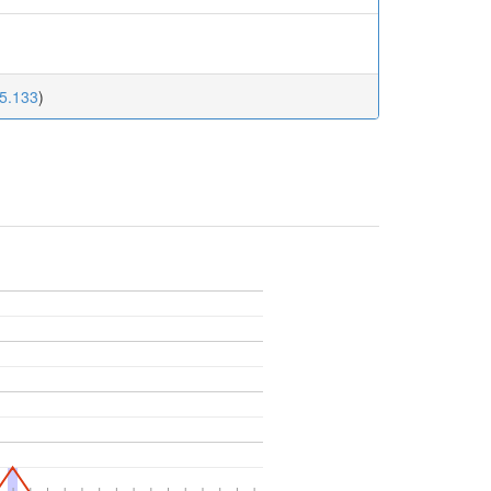
45.133
)