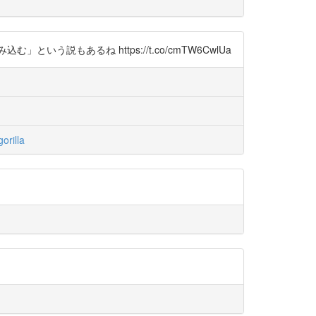
もあるね https://t.co/cmTW6CwlUa
orilla