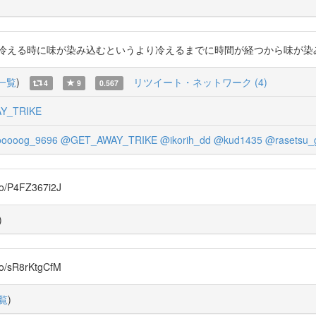
時に味が染み込むというより冷えるまでに時間が経つから味が染み込む」という説
一覧
)
リツイート・ネットワーク (4)
4
9
0.567
Y_TRIKE
ooooog_9696
@GET_AWAY_TRIKE
@ikorih_dd
@kud1435
@rasetsu_g
4FZ367i2J
)
R8rKtgCfM
覧
)