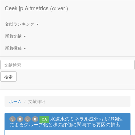
Ceek.jp Altmetrics (α ver.)
文献ランキング
新着文献
新着投稿
検索
ホーム
文献詳細
水道水のミネラル成分および物性
3
0
0
0
OA
によるグループ化と味の評価に関与する要因の抽出