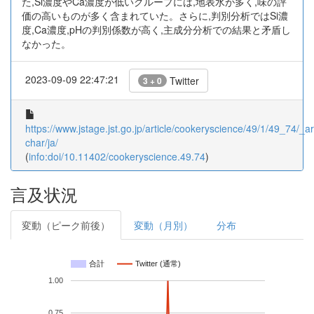
た,Si濃度やCa濃度が低いグループには,地表水が多く,味の評
価の高いものが多く含まれていた。さらに,判別分析ではSi濃
度,Ca濃度,pHの判別係数が高く,主成分分析での結果と矛盾し
なかった。
2023-09-09 22:47:21
Twitter
3 + 0
https://www.jstage.jst.go.jp/article/cookeryscience/49/1/49_74/_art
char/ja/
(
info:doi/10.11402/cookeryscience.49.74
)
言及状況
変動（ピーク前後）
変動（月別）
分布
合計
Twitter (通常)
1.00
0.75