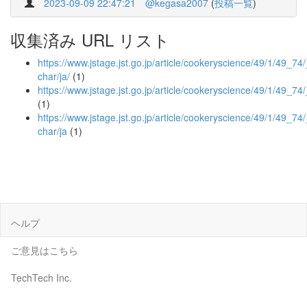
2023-09-09 22:47:21
@kegasa2007
(
投稿一覧
)
収集済み URL リスト
https://www.jstage.jst.go.jp/article/cookeryscience/49/1/49_74/_
char/ja/
(1)
https://www.jstage.jst.go.jp/article/cookeryscience/49/1/49_74
(1)
https://www.jstage.jst.go.jp/article/cookeryscience/49/1/49_74/
char/ja
(1)
ヘルプ
ご意見はこちら
TechTech Inc.