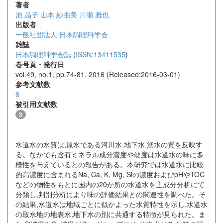
著者
池 晶子
山本 紗由美
川瀬 雅也
出版者
一般社団法人 日本調理科学会
雑誌
日本調理科学会誌
(
ISSN:13411535
)
巻号頁・発行日
vol.49, no.1, pp.74-81, 2016 (Released:2016-03-01)
参考文献数
8
被引用文献数
3
水道水の水質は,原水である河川水,地下水,湧水の質を反映す
る。なかでも含有ミネラル成分濃度や硬度は水道水の味に多
様性を与えているとの報告がある。本研究では水道水に比較
的高濃度に含まれるNa, Ca, K, Mg, Siの濃度およびpHやTOC
などの物性をもとに国内の20か所の水道水を主成分分析にて
分類し,判別分析により味の評価結果との関連性を調べた。そ
の結果,水道水は地域ごとに似かよった水質特性を示し,水道水
の取水地の地表水,地下水の別に共通する特徴が見られた。ま