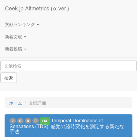
Ceek.jp Altmetrics (α ver.)
文献ランキング
新着文献
新着投稿
検索
ホーム
文献詳細
Temporal Dominance of
2
0
0
0
OA
Sensations (TDS): 感覚の経時変化を測定する新たな
手法