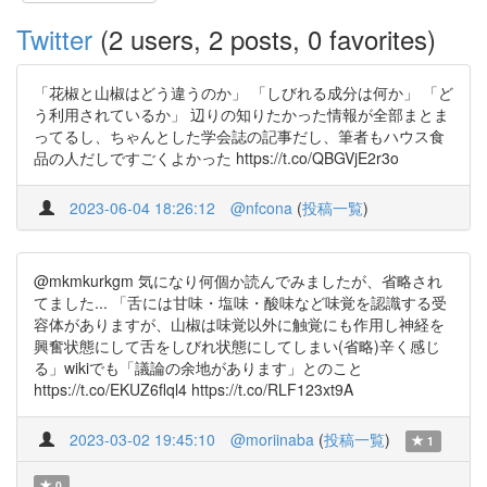
Twitter
(2 users, 2 posts, 0 favorites)
「花椒と山椒はどう違うのか」 「しびれる成分は何か」 「ど
う利用されているか」 辺りの知りたかった情報が全部まとま
ってるし、ちゃんとした学会誌の記事だし、筆者もハウス食
品の人だしですごくよかった https://t.co/QBGVjE2r3o
2023-06-04 18:26:12
@nfcona
(
投稿一覧
)
@mkmkurkgm 気になり何個か読んでみましたが、省略され
てました... 「舌には甘味・塩味・酸味など味覚を認識する受
容体がありますが、山椒は味覚以外に触覚にも作用し神経を
興奮状態にして舌をしびれ状態にしてしまい(省略)辛く感じ
る」wikiでも「議論の余地があります」とのこと
https://t.co/EKUZ6flql4 https://t.co/RLF123xt9A
2023-03-02 19:45:10
@moriinaba
(
投稿一覧
)
1
0