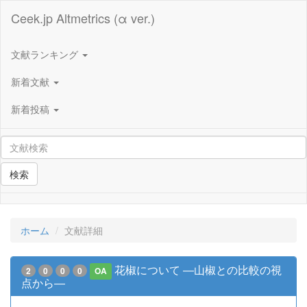
Ceek.jp Altmetrics (α ver.)
文献ランキング
新着文献
新着投稿
検索
ホーム
文献詳細
花椒について ―山椒との比較の視
2
0
0
0
OA
点から―