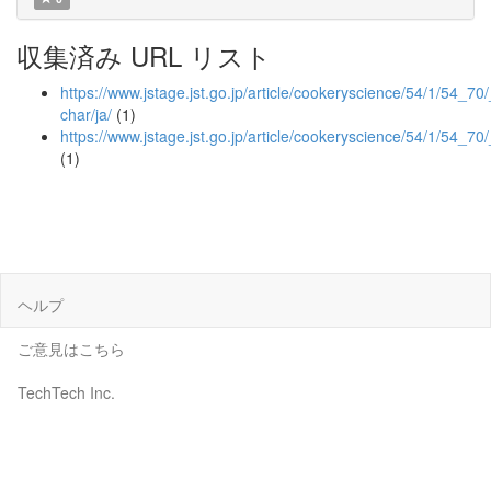
収集済み URL リスト
https://www.jstage.jst.go.jp/article/cookeryscience/54/1/54_70/_
char/ja/
(1)
https://www.jstage.jst.go.jp/article/cookeryscience/54/1/54_70
(1)
ヘルプ
ご意見はこちら
TechTech Inc.