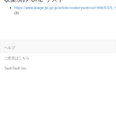
https://www.jstage.jst.go.jp/article/cookeryscience1968/5/3/5_
(3)
ヘルプ
ご意見はこちら
TechTech Inc.