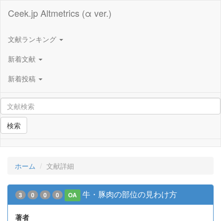
Ceek.jp Altmetrics (α ver.)
文献ランキング
新着文献
新着投稿
検索
ホーム
文献詳細
牛・豚肉の部位の見わけ方
3
0
0
0
OA
著者