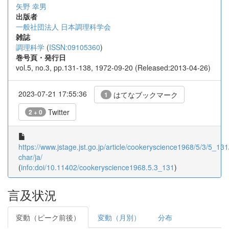
矢野 幸男
出版者
一般社団法人 日本調理科学会
雑誌
調理科学
(
ISSN:09105360
)
巻号頁・発行日
vol.5, no.3, pp.131-138, 1972-09-20 (Released:2013-04-26)
2023-07-21 17:55:36
はてなブックマーク
1
Twitter
2 + 0
https://www.jstage.jst.go.jp/article/cookeryscience1968/5/3/5_131/
char/ja/
(
info:doi/10.11402/cookeryscience1968.5.3_131
)
言及状況
変動（ピーク前後）
変動（月別）
分布