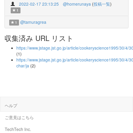
2022-02-17 23:13:25
@homerunaya
(
投稿一覧
)
1
@tamuragrea
1
収集済み URL リスト
https://www.jstage.jst.go.jp/article/cookeryscience1995/30/4/
(1)
https://www.jstage.jst.go.jp/article/cookeryscience1995/30/4/3
char/ja
(2)
ヘルプ
ご意見はこちら
TechTech Inc.