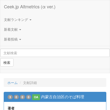
Ceek.jp Altmetrics (α ver.)
文献ランキング
新着文献
新着投稿
検索
ホーム
文献詳細
内蒙古自治区のそば料理
3
0
0
0
OA
著者