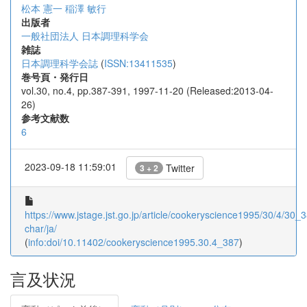
松本 憲一
稲澤 敏行
出版者
一般社団法人 日本調理科学会
雑誌
日本調理科学会誌
(
ISSN:13411535
)
巻号頁・発行日
vol.30, no.4, pp.387-391, 1997-11-20 (Released:2013-04-
26)
参考文献数
6
2023-09-18 11:59:01
Twitter
3 + 2
https://www.jstage.jst.go.jp/article/cookeryscience1995/30/4/30_38
char/ja/
(
info:doi/10.11402/cookeryscience1995.30.4_387
)
言及状況