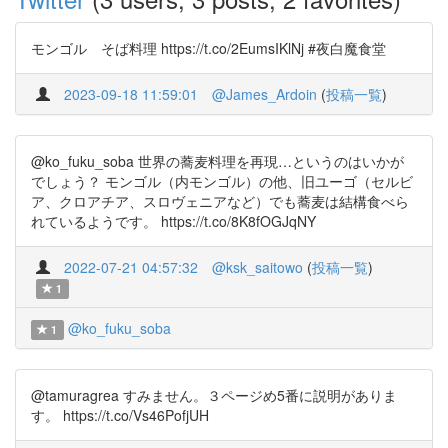
モンゴル そば料理 https://t.co/2EumsIKlNj #夜白魔食堂
2023-09-18 11:59:01
@James_Ardoin
(
投稿一覧
)
@ko_fuku_soba 世界の蕎麦料理を再現…というのはいかが
でしょう？ モンゴル（内モンゴル）の他、旧ユーゴ（セルビ
ア、クロアチア、スロヴェニアなど）でも蕎麦は結構食べら
れているようです。 https://t.co/8K8fOGJqNY
2022-07-21 04:57:32
@ksk_saitowo
(
投稿一覧
)
1
@ko_fuku_soba
1
@tamuragrea すみません。３ページめ5番に説明がありま
す。 https://t.co/Vs46PofjUH