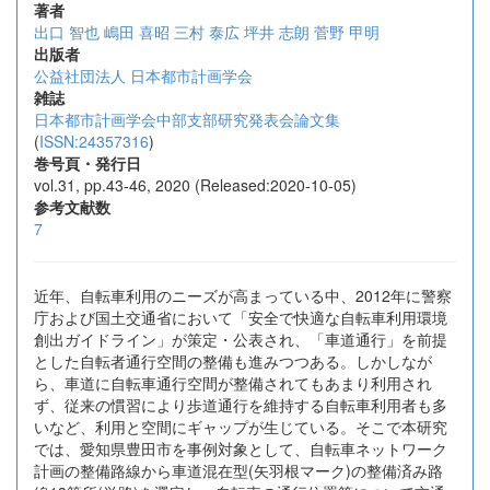
著者
出口 智也
嶋田 喜昭
三村 泰広
坪井 志朗
菅野 甲明
出版者
公益社団法人 日本都市計画学会
雑誌
日本都市計画学会中部支部研究発表会論文集
(
ISSN:24357316
)
巻号頁・発行日
vol.31, pp.43-46, 2020 (Released:2020-10-05)
参考文献数
7
近年、自転車利用のニーズが高まっている中、2012年に警察
庁および国土交通省において「安全で快適な自転車利用環境
創出ガイドライン」が策定・公表され、「車道通行」を前提
とした自転者通行空間の整備も進みつつある。しかしなが
ら、車道に自転車通行空間が整備されてもあまり利用され
ず、従来の慣習により歩道通行を維持する自転車利用者も多
いなど、利用と空間にギャップが生じている。そこで本研究
では、愛知県豊田市を事例対象として、自転車ネットワーク
計画の整備路線から車道混在型(矢羽根マーク)の整備済み路