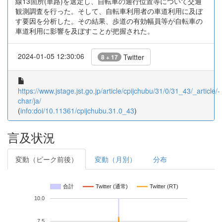
線13箇所(単路)を選定し、自転車の通行位置等について交通
観測調査を行った。そして、自転車利用者の車道利用に及ぼ
す要因を分析した。その結果、歩道の有効幅員等が自転車の
車道利用に影響を及ぼすことが把握された。
2024-01-05 12:30:06
Twitter
8 + 17
https://www.jstage.jst.go.jp/article/cpijchubu/31/0/31_43/_article/-
char/ja/
(
info:doi/10.11361/cpijchubu.31.0_43
)
言及状況
変動（ピーク前後）
変動（月別）
分布
合計
Twitter (通常)
Twitter (RT)
10.0
7.5