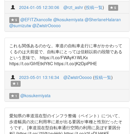
2024-01-05 12:30:06
@rzt_ashr
(
投稿一覧
)
5
@EFITZkancolle
@kosukemiyata
@SherlaneHalaran
5
@sumizutw
@ZwistrOoooo
これも関係あるのかな。車道の自転車走行に車がかかわって
くるのは大前提で、自転車にとっては信頼以前の段階である
という意味で。 https://t.co/FWAyK1WLKx
https://t.co/GfrfE9dY8C https://t.co/jK2DpiPIHE
2023-05-01 13:16:34
@ZwistrOoooo
(
投稿一覧
)
1
@kosukemiyata
1
愛知県の車道混在型のインフラ整備（ペイント）について、
歩道幅員の次に利用率に差が出る要因が車種と性別だったそ
うです。 [車道混在型自転車通行空間の利用に及ぼす要因分
析] (https://t.co/J3V51svHdr) https://t.co/r2LyDUd6KF