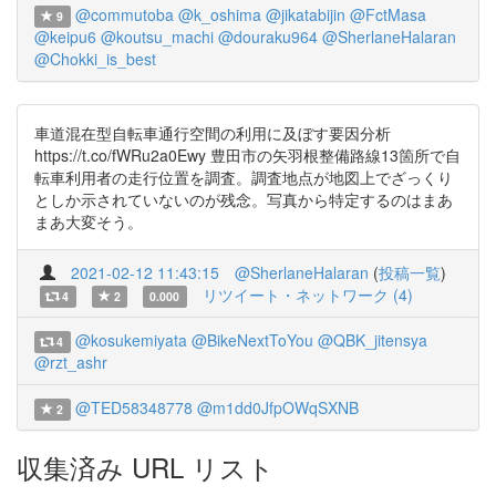
@commutoba
@k_oshima
@jikatabijin
@FctMasa
9
@keipu6
@koutsu_machi
@douraku964
@SherlaneHalaran
@Chokki_is_best
車道混在型自転車通行空間の利用に及ぼす要因分析
https://t.co/fWRu2a0Ewy 豊田市の矢羽根整備路線13箇所で自
転車利用者の走行位置を調査。調査地点が地図上でざっくり
としか示されていないのが残念。写真から特定するのはまあ
まあ大変そう。
2021-02-12 11:43:15
@SherlaneHalaran
(
投稿一覧
)
リツイート・ネットワーク (4)
4
2
0.000
@kosukemiyata
@BikeNextToYou
@QBK_jitensya
4
@rzt_ashr
@TED58348778
@m1dd0JfpOWqSXNB
2
収集済み URL リスト