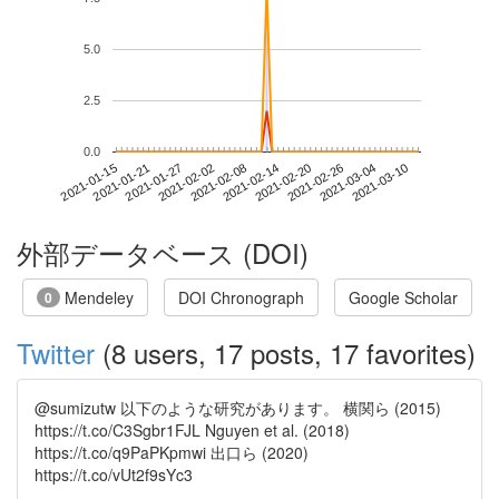
5.0
2.5
0.0
2021-03-04
2021-01-15
2021-02-02
2021-02-20
2021-03-10
2021-01-21
2021-02-08
2021-02-26
2021-01-27
2021-02-14
外部データベース (DOI)
Mendeley
DOI Chronograph
Google Scholar
0
Twitter
(8 users, 17 posts, 17 favorites)
@sumizutw 以下のような研究があります。 横関ら (2015)
https://t.co/C3Sgbr1FJL Nguyen et al. (2018)
https://t.co/q9PaPKpmwi 出口ら (2020)
https://t.co/vUt2f9sYc3