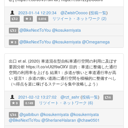
2023-01-14 12:20:34
@ZwistrOoooo
(
投稿一覧
)
リツイート・ネットワーク (2)
2
3
0.816
@BikeNextToYou
@kosukemiyata
2
@BikeNextToYou
@kosukemiyata
@Omegamega
3
出口 et al. (2020) 車道混在型自転車通行空間の利用に及ぼす
要因分析 https://t.co/vUt2f9aOXV 目的：車道に整備した通行
空間の利用率を上げる 結果1：歩道が狭いと車道通行率が高
い 提言1：歩道の狭い道路に通行空間を積極的に整備すべし
（≒得点を楽に稼げるステージを集中攻略しよう）
2021-02-12 13:27:02
@rzt_ashr
(
投稿一覧
)
6
リツイート・ネットワーク (6)
9
0.149
@gaibibun
@kosukemiyata
@kosukemiyata
6
@BikeNextToYou
@SherlaneHalaran
@chaw0501