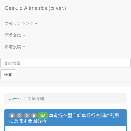
Ceek.jp Altmetrics (α ver.)
文献ランキング
新着文献
新着投稿
検索
ホーム
文献詳細
車道混在型自転車通行空間の利用
8
0
0
0
OA
に及ぼす要因分析