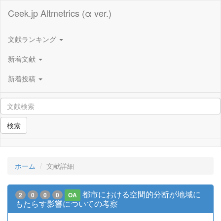
Ceek.jp Altmetrics (α ver.)
文献ランキング
新着文献
新着投稿
検索
ホーム
文献詳細
都市における空間的分断が地域に
2
0
0
0
OA
もたらす影響についての考察