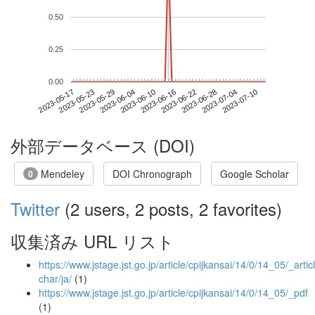
0.50
0.25
0.00
2023-07-04
2023-05-17
2023-06-04
2023-06-22
2023-07-10
2023-05-23
2023-06-10
2023-06-28
2023-05-29
2023-06-16
外部データベース (DOI)
Mendeley
DOI Chronograph
Google Scholar
0
Twitter
(2 users, 2 posts, 2 favorites)
収集済み URL リスト
https://www.jstage.jst.go.jp/article/cpijkansai/14/0/14_05/_articl
char/ja/
(1)
https://www.jstage.jst.go.jp/article/cpijkansai/14/0/14_05/_pdf
(1)