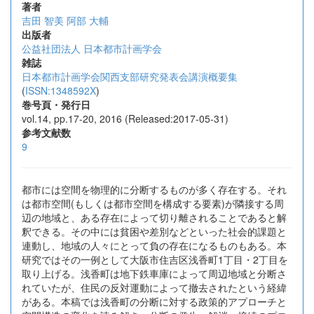
著者
吉田 智美
阿部 大輔
出版者
公益社団法人 日本都市計画学会
雑誌
日本都市計画学会関西支部研究発表会講演概要集
(
ISSN:1348592X
)
巻号頁・発行日
vol.14, pp.17-20, 2016 (Released:2017-05-31)
参考文献数
9
都市には空間を物理的に分断するものが多く存在する。それ
は都市空間(もしくは都市空間を構成する要素)が隣接する周
辺の地域と、ある存在によって切り離されることであると解
釈できる。その中には貧困や差別などといった社会的課題と
連動し、地域の人々にとって負の存在になるものもある。本
研究ではその一例として大阪市住吉区浅香町1丁目・2丁目を
取り上げる。浅香町は地下鉄車庫によって周辺地域と分断さ
れていたが、住民の反対運動によって撤去されたという経緯
がある。本稿では浅香町の分断に対する政策的アプローチと