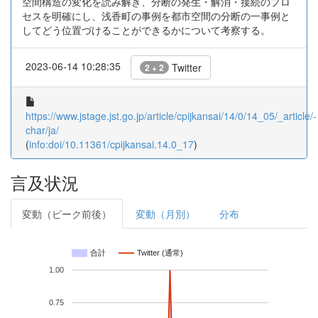
空間構造の変化を読み解き、分断の発生・解消・接続のプロ
セスを明確にし、浅香町の事例を都市空間の分断の一事例と
してどう位置づけることができるかについて考察する。
2023-06-14 10:28:35
Twitter
2 + 2
https://www.jstage.jst.go.jp/article/cpijkansai/14/0/14_05/_article/-
char/ja/
(
info:doi/10.11361/cpijkansai.14.0_17
)
言及状況
変動（ピーク前後）
変動（月別）
分布
合計
Twitter (通常)
1.00
0.75