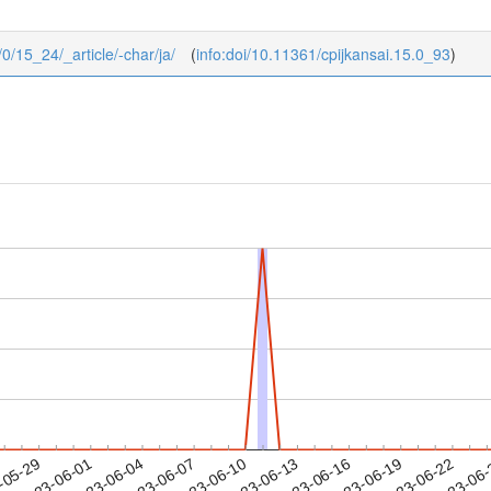
/0/15_24/_article/-char/ja/
(
info:doi/10.11361/cpijkansai.15.0_93
)
2023-06-19
2023-06-22
2023-06
-05-29
2
2023-06-01
2023-06-04
2023-06-07
2023-06-10
2023-06-13
2023-06-16