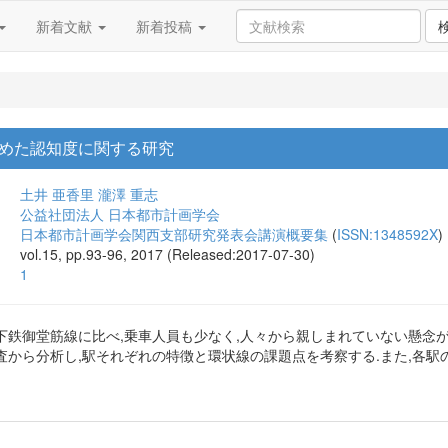
新着文献
新着投稿
めた認知度に関する研究
土井 亜香里
瀧澤 重志
公益社団法人 日本都市計画学会
日本都市計画学会関西支部研究発表会講演概要集
(
ISSN:1348592X
)
vol.15, pp.93-96, 2017 (Released:2017-07-30)
1
下鉄御堂筋線に比べ,乗車人員も少なく,人々から親しまれていない懸念が
査から分析し,駅それぞれの特徴と環状線の課題点を考察する.また,各駅