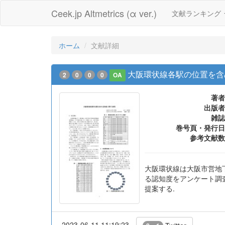
Ceek.jp Altmetrics (α ver.)
文献ランキング
ホーム
文献詳細
大阪環状線各駅の位置を含
2
0
0
0
OA
著者
出版者
雑誌
巻号頁・発行日
参考文献数
大阪環状線は大阪市営地
る認知度をアンケート調
提案する.
2023-06-11 11:19:23