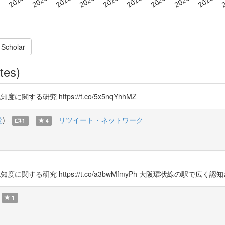
 Scholar
tes)
に関する研究 https://t.co/5x5nqYhhMZ
覧
)
リツイート・ネットワーク
1
4
めた認知度に関する研究 https://t.co/a3bwMfmyPh 大阪環状線の
1