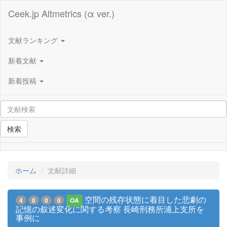
Ceek.jp Altmetrics (α ver.)
文献ランキング
新着文献
新着投稿
検索
ホーム
文献詳細
空間の残存状態に着目した悲劇の
4
0
0
0
OA
記憶の叙述変化に関する考察 長崎刑務所浦上支所を
事例に