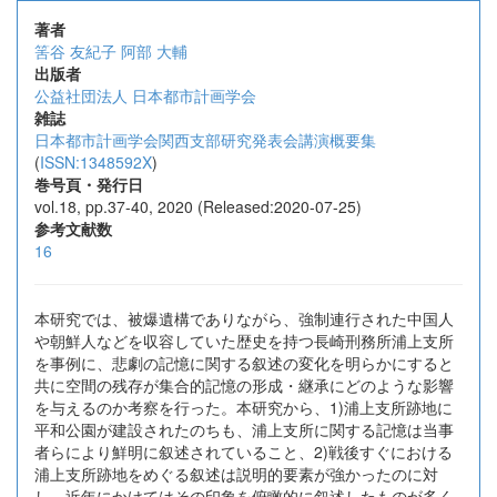
著者
筈谷 友紀子
阿部 大輔
出版者
公益社団法人 日本都市計画学会
雑誌
日本都市計画学会関西支部研究発表会講演概要集
(
ISSN:1348592X
)
巻号頁・発行日
vol.18, pp.37-40, 2020 (Released:2020-07-25)
参考文献数
16
本研究では、被爆遺構でありながら、強制連行された中国人
や朝鮮人などを収容していた歴史を持つ長崎刑務所浦上支所
を事例に、悲劇の記憶に関する叙述の変化を明らかにすると
共に空間の残存が集合的記憶の形成・継承にどのような影響
を与えるのか考察を行った。本研究から、1)浦上支所跡地に
平和公園が建設されたのちも、浦上支所に関する記憶は当事
者らにより鮮明に叙述されていること、2)戦後すぐにおける
浦上支所跡地をめぐる叙述は説明的要素が強かったのに対
し、近年にかけてはその印象を俯瞰的に叙述したものが多く