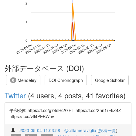
2
1
0
2023-05-24
2023-04-06
2023-04-24
2023-05-12
2023-05-30
2023-04-12
2023-04-30
2023-05-18
2023-04-18
2023-05-06
外部データベース (DOI)
Mendeley
DOI Chronograph
Google Scholar
0
Twitter
(4 users, 4 posts, 41 favorites)
平和公園 https://t.co/g74sHcA7HT https://t.co/Xnn1rEkZ4Z
https://t.co/vfl4PEBWnv
2023-05-04 11:03:58
@cittameraviglia
(
投稿一覧
)