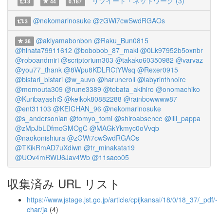
リツイート・ネットワーク (3)
3
44
0.187
@nekomarinosuke
@zGWi7cwSwdRGAOs
3
@akiyamabonbon
@Raku_Bun0815
38
@hinata79911612
@bobobob_87_maki
@0Lk97952b5oxnbr
@roboandmiri
@scriptorium303
@takako60350982
@varvaz
@you77_thank
@8Wpu8KDLRCtYWsq
@Rexer0915
@bistari_bistari
@w_auvo
@haruneroli
@labyrinthnoire
@momouta309
@rune3389
@tobata_akihiro
@onomachiko
@KuribayashiS
@keikok80882288
@rainbowwww87
@ent31103
@KEICHAN_96
@nekomarinosuke
@s_andersonian
@tomyo_tomi
@shiroabsence
@lili_pappa
@zMpJbLDfmcGMOgC
@MAGkYkmyc0oVvqb
@naokonishiura
@zGWi7cwSwdRGAOs
@TKikRmAD7uXdiwn
@tr_minakata19
@UOv4mRWU6Jav4Wb
@11saco05
収集済み URL リスト
https://www.jstage.jst.go.jp/article/cpijkansai/18/0/18_37/_pdf/-
char/ja
(4)