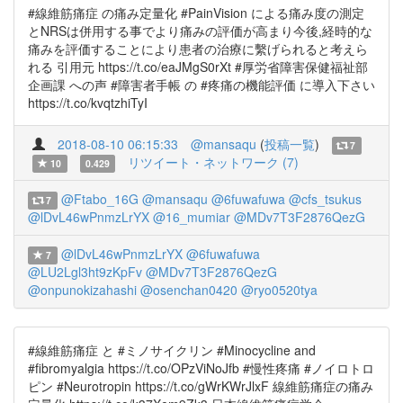
#線維筋痛症 の痛み定量化 #PainVision による痛み度の測定
とNRSは併用する事でより痛みの評価が高まり今後,経時的な
痛みを評価することにより患者の治療に繫げられると考えら
れる 引用元 https://t.co/eaJMgS0rXt #厚労省障害保健福祉部
企画課 への声 #障害者手帳 の #疼痛の機能評価 に導入下さい
https://t.co/kvqtzhiTyI
2018-08-10 06:15:33
@mansaqu
(
投稿一覧
)
7
リツイート・ネットワーク (7)
10
0.429
@Ftabo_16G
@mansaqu
@6fuwafuwa
@cfs_tsukus
7
@lDvL46wPnmzLrYX
@16_mumiar
@MDv7T3F2876QezG
@lDvL46wPnmzLrYX
@6fuwafuwa
7
@LU2Lgl3ht9zKpFv
@MDv7T3F2876QezG
@onpunokizahashi
@osenchan0420
@ryo0520tya
#線維筋痛症 と #ミノサイクリン #Minocycline and
#fibromyalgia https://t.co/OPzViNoJfb #慢性疼痛 #ノイロトロ
ピン #Neurotropin https://t.co/gWrKWrJlxF 線維筋痛症の痛み