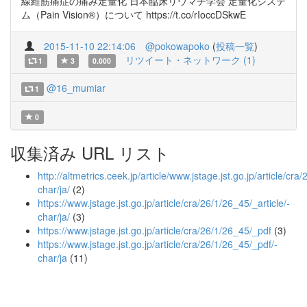
線維筋痛症の痛み定量化 日本臨床リウマチ学会 定量化システ
ム（Pain Vision®）について https://t.co/rIoccDSkwE
2015-11-10 22:14:06
@pokowapoko
(
投稿一覧
)
リツイート・ネットワーク (1)
1
3
0.000
@16_mumiar
1
0
収集済み URL リスト
http://altmetrics.ceek.jp/article/www.jstage.jst.go.jp/article/cra
char/ja/
(2)
https://www.jstage.jst.go.jp/article/cra/26/1/26_45/_article/-
char/ja/
(3)
https://www.jstage.jst.go.jp/article/cra/26/1/26_45/_pdf
(3)
https://www.jstage.jst.go.jp/article/cra/26/1/26_45/_pdf/-
char/ja
(11)