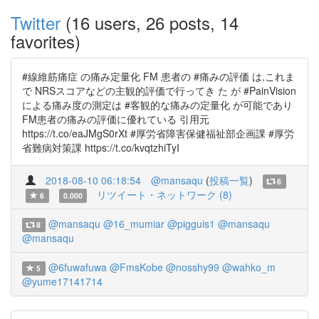
Twitter
(16 users, 26 posts, 14
favorites)
#線維筋痛症 の痛み定量化 FM 患者の #痛みの評価 は,これま
で NRSスコアなどの主観的評価で行ってき た が #PainVision
による痛み度の測定は #客観的な痛みの定量化 が可能であり
FM患者の痛みの評価に優れている 引用元
https://t.co/eaJMgS0rXt #厚労省障害保健福祉部企画課 #厚労
省難病対策課 https://t.co/kvqtzhiTyI
2018-08-10 06:18:54
@mansaqu
(
投稿一覧
)
6
リツイート・ネットワーク (8)
6
0.000
@mansaqu
@16_mumiar
@pigguis1
@mansaqu
8
@mansaqu
@6fuwafuwa
@FmsKobe
@nosshy99
@wahko_m
5
@yume17141714