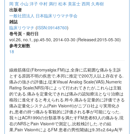
岡 寛
小山 洋子
中村 満行
松本 美富士
西岡 久寿樹
出版者
一般社団法人 日本臨床リウマチ学会
雑誌
臨床リウマチ
(
ISSN:09148760
)
巻号頁・発行日
vol.26, no.1, pp.45-50, 2014-03-30 (Released:2015-05-30)
参考文献数
18
線維筋痛症(Fibromyalgia:FM)は,全身に広範囲な痛みを主訴
とする原因不明の疾患で,本邦に推定で200万人以上存在する.
痛みの強さの評価は,従来Visual Analog Scale(VAS),Numeric
Rating Scale(NRS)等によって行われてきたが,これらは主観
的である.痛みを定量化できれば痛みの認知療法となり治療は
格段に進化すると考えられる.昨今,痛みを定量的に評価できる
痛み定量化システム(Pain Vision®)がニプロ社より実用化さ
れ,患者の持つ痛みを客観的に評価される事が可能になった.
我々はACR1990の分類基準を満たすFM患者83人の痛みを,現
在のNRSとPain Vision®で測定し,比較検討した.その結
果,Pain Vision®によるFM 患者の男性閾値は9.35±2.64μA(平