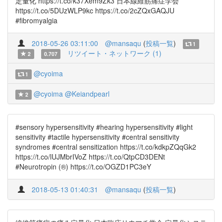
定量化 https://t.co/k37Xem9Zk3 日本線維筋痛症学会
https://t.co/5DUzWLP9kc https://t.co/2cZQxGAQJU
#fibromyalgia
2018-05-26 03:11:00
@mansaqu
(
投稿一覧
)
1
リツイート・ネットワーク (1)
2
0.707
@cyoima
1
@cyoima
@Keiandpearl
2
#sensory hypersensitivity #hearing hypersensitivity #light
sensitivity #tactile hypersensitivity #central sensitivity
syndromes #central sensitization https://t.co/kdkpZQqGk2
https://t.co/lUJMbrIVoZ https://t.co/QtpCD3DENt
#Neurotropin (®) https://t.co/OGZD1PC3eY
2018-05-13 01:40:31
@mansaqu
(
投稿一覧
)