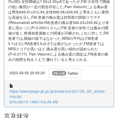
均±SD),女性閾値は7.93±2.30μAであったが,FM の女性で閾値
の低い集団が一定の割合存在した.Pain Vision®による痛み度
は男性649.91±312.94,女性688.08±526.65,と男女ともに著明
な高値を示し,FM 患者の痛み度は対照群の関節リウマチ
(Rheumatoid arthritis:RA)患者の痛み度346.23±335.82より有
意に高かった(P<0.0001).さらにFM 患者の女性では痛みの閾
値が低く,疼痛知覚過敏との関連が示唆され,これに対して,RA
患者では,閾値の低下はなかった.NRSの平均は,FM患者
5.7±2.0とRA患者5.5±2.2では差がなかったが,FM患者では
NRSスコアが高いほど,痛み度が高い傾向が認められた
(P=0.0177). Pain Vision®による痛み度の測定は,FM患者の痛
みの病態を知るうえで,優れていると考えられる.
2023-06-05 20:45:20
Twitter
16 + 14
https://www.jstage.jst.go.jp/article/cra/26/1/26_45/_article/-
char/ja/
(
info:doi/10.14961/cra.26.45
)
言及状況