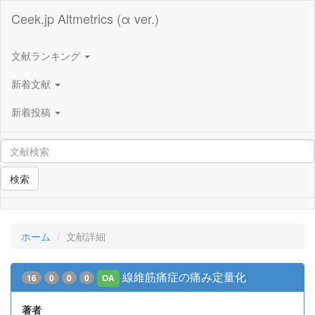
Ceek.jp Altmetrics (α ver.)
文献ランキング
新着文献
新着投稿
検索
ホーム
文献詳細
線維筋痛症の痛み定量化
16
0
0
0
OA
著者