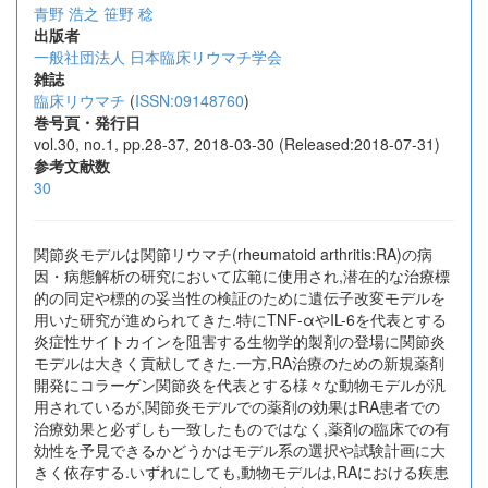
青野 浩之
笹野 稔
出版者
一般社団法人 日本臨床リウマチ学会
雑誌
臨床リウマチ
(
ISSN:09148760
)
巻号頁・発行日
vol.30, no.1, pp.28-37, 2018-03-30 (Released:2018-07-31)
参考文献数
30
関節炎モデルは関節リウマチ(rheumatoid arthritis:RA)の病
因・病態解析の研究において広範に使用され,潜在的な治療標
的の同定や標的の妥当性の検証のために遺伝子改変モデルを
用いた研究が進められてきた.特にTNF-αやIL-6を代表とする
炎症性サイトカインを阻害する生物学的製剤の登場に関節炎
モデルは大きく貢献してきた.一方,RA治療のための新規薬剤
開発にコラーゲン関節炎を代表とする様々な動物モデルが汎
用されているが,関節炎モデルでの薬剤の効果はRA患者での
治療効果と必ずしも一致したものではなく,薬剤の臨床での有
効性を予見できるかどうかはモデル系の選択や試験計画に大
きく依存する.いずれにしても,動物モデルは,RAにおける疾患