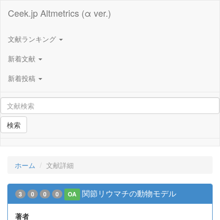
Ceek.jp Altmetrics (α ver.)
文献ランキング
新着文献
新着投稿
検索
ホーム
文献詳細
関節リウマチの動物モデル
3
0
0
0
OA
著者