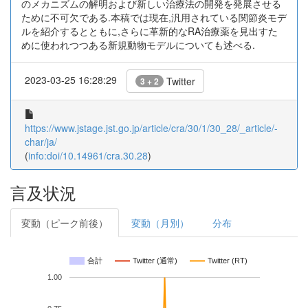
のメカニズムの解明および新しい治療法の開発を発展させる
ために不可欠である.本稿では現在,汎用されている関節炎モデ
ルを紹介するとともに,さらに革新的なRA治療薬を見出すた
めに使われつつある新規動物モデルについても述べる.
2023-03-25 16:28:29
Twitter
3 + 2
https://www.jstage.jst.go.jp/article/cra/30/1/30_28/_article/-
char/ja/
(
info:doi/10.14961/cra.30.28
)
言及状況
変動（ピーク前後）
変動（月別）
分布
合計
Twitter (通常)
Twitter (RT)
1.00