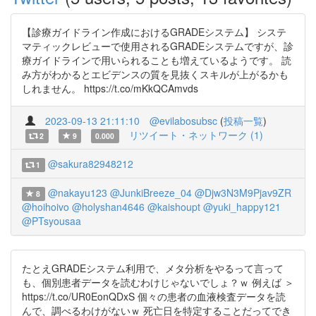
【診療ガイドライン作成におけるGRADEシステム】 システ
マティックレビューで使用されるGRADEシステムですが、診
療ガイドラインで用いられることも増えているようです。 読
み方がわかるとエビデンスの質を見抜くスキルが上がるかも
しれません。 https://t.co/mKkQCAmvds
2023-09-13 21:11:10
@evilabosubsc
(
投稿一覧
)
リツイート・ネットワーク (1)
2
9
0.000
@sakura82948212
1
@nakayu123
@JunkiBreeze_04
@Djw3N3M9Pjav9ZR
8
@hoihoivo
@holyshan4646
@kaishoupt
@yuki_happy121
@PTsyousaa
たとえGRADEシステム利用で、メタ分析をやるって言って
も、個別患者データを読むわけじゃないでしょ？ｗ 例えば ＞
https://t.co/UR0EonQDxS 個々の患者の血液検査データを読
んで、調べるわけがないｗ 死亡日を特定することだってでき