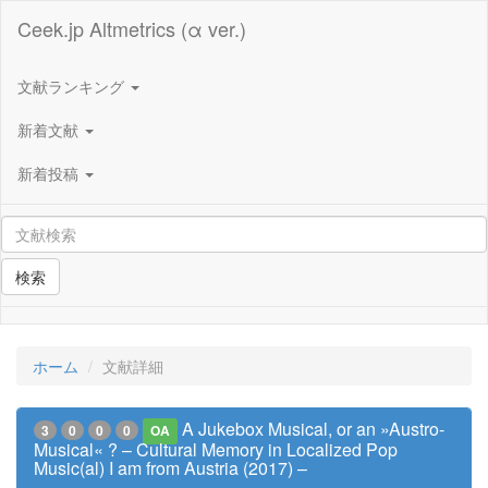
Ceek.jp Altmetrics (α ver.)
文献ランキング
新着文献
新着投稿
検索
ホーム
文献詳細
A Jukebox Musical, or an »Austro-
3
0
0
0
OA
Musical« ? – Cultural Memory in Localized Pop
Music(al) I am from Austria (2017) –