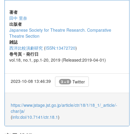
著者
田中 里奈
出版者
Japanese Society for Theatre Research. Comparative
Theatre Section
雑誌
西洋比較演劇研究
(
ISSN:13472720
)
巻号頁・発行日
vol.18, no.1, pp.1-20, 2019 (Released:2019-04-01)
2023-10-08 13:46:39
Twitter
3 + 0
https://www.jstage.jst.go.jp/article/ctr/18/1/18_1/_article/-
char/ja/
(
info:doi/10.7141/ctr.18.1
)