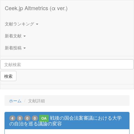
Ceek.jp Altmetrics (α ver.)
文献ランキング
新着文献
新着投稿
検索
ホーム
文献詳細
戦後の国会法案審議における大学
4
0
0
0
OA
の自治を巡る議論の変容