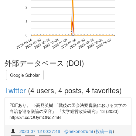
2
1
*
*
0
2023-08-01
2023-06-14
2023-07-02
2023-07-20
2023-08-07
2023-06-20
2023-07-08
2023-07-26
2023-06-26
2023-07-14
外部データベース (DOI)
Google Scholar
Twitter
(4 users, 4 posts, 4 favorites)
PDFあり。 ⇒高見英樹 「戦後の国会法案審議における大学の
自治を巡る議論の変容」 『大学経営政策研究』13 (2023)
https://t.co/QUymONdZmB
2023-07-12 00:27:46
@nekonoizumi
(
投稿一覧
)