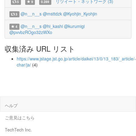
リツイート・ネットワーク (3)
5
9
0.289
@n__n__s
@msttdzk
@Kyohjin_Kyohjin
3
@n__n__s
@hi_kashi
@kurumigi
4
@pvvbzROgo32zWXo
収集済み URL リスト
https://www.jstage.jst.go.jp/article/daikei/13/0/13_183/_article/-
char/ja/
(4)
ヘルプ
ご意見はこちら
TechTech Inc.