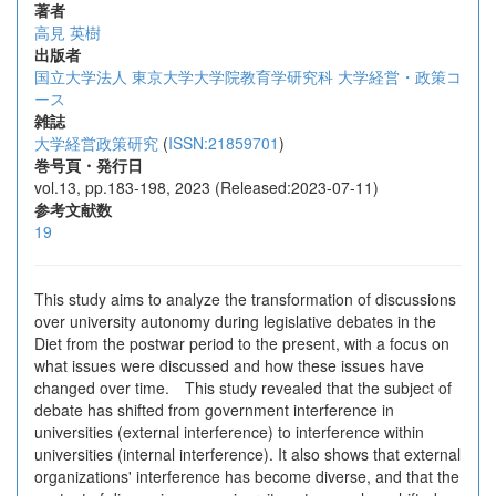
著者
高見 英樹
出版者
国立大学法人 東京大学大学院教育学研究科 大学経営・政策コ
ース
雑誌
大学経営政策研究
(
ISSN:21859701
)
巻号頁・発行日
vol.13, pp.183-198, 2023 (Released:2023-07-11)
参考文献数
19
This study aims to analyze the transformation of discussions
over university autonomy during legislative debates in the
Diet from the postwar period to the present, with a focus on
what issues were discussed and how these issues have
changed over time. This study revealed that the subject of
debate has shifted from government interference in
universities (external interference) to interference within
universities (internal interference). It also shows that external
organizations' interference has become diverse, and that the