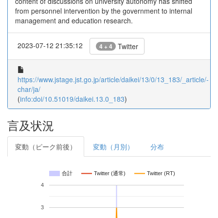
content of discussions on university autonomy has shifted
from personnel intervention by the government to internal
management and education research.
2023-07-12 21:35:12
Twitter
4 + 4
https://www.jstage.jst.go.jp/article/daikei/13/0/13_183/_article/-
char/ja/
(
info:doi/10.51019/daikei.13.0_183
)
言及状況
変動（ピーク前後）
変動（月別）
分布
合計
Twitter (通常)
Twitter (RT)
4
3