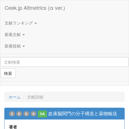
Ceek.jp Altmetrics (α ver.)
文献ランキング
新着文献
新着投稿
検索
ホーム
文献詳細
血液脳関門の分子構造と薬物輸送
2
0
0
0
OA
著者