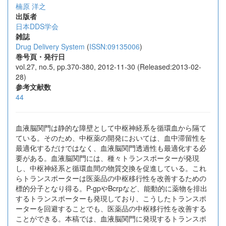
楠原 洋之
出版者
日本DDS学会
雑誌
Drug Delivery System
(
ISSN:09135006
)
巻号頁・発行日
vol.27, no.5, pp.370-380, 2012-11-30 (Released:2013-02-
28)
参考文献数
44
血液脳関門は静的な障壁として中枢神経系を循環血から隔て
ている。そのため、中枢薬の開発においては、血中滞留性を
最適化するだけではなく、血液脳関門透過性も最適化する必
要がある。血液脳関門には、種々トランスポーターが発現
し、中枢神経系と循環血間の物質交換を促進している。これ
らトランスポーターは医薬品の中枢移行性を改善するための
標的分子となり得る。P-gpやBcrpなど、能動的に薬物を排出
するトランスポーターも発現しており、こうしたトランスポ
ーターを回避することでも、医薬品の中枢移行性を改善する
ことができる。本稿では、血液脳関門に発現するトランスポ