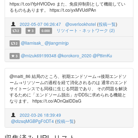
https://t.co/iYpHVfODvo また、免疫抑制剤として機能してい
るものもあります。 https://t.co/yxMVUdiPAn
2022-05-07 06:26:47
@overlookhotel
(
投稿一覧
)
リツイート・ネットワーク (2)
2
3
0.000
@liamisak_
@jiangminjp
2
@mizuk69199348
@korokoro_2020
@P8imKu
3
@maiti_86 結局のところ、初期エンドソーム→後期エンドソ
ーム→リソソームの過程を経て消化されるのは 通常のエンド
サイトーシスでも同様に生じる問題であり、 その問題を解決
するために「エンドソーム脱出」がDDSに求められる機能と
なります。 https://t.co/AOnQalDDaG
2022-03-26 18:39:49
@dizsqMGBPgF0DT4
(
投稿一覧
)
収集済み URL リスト