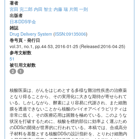
著者
宮田 完二郎
内田 智士
内藤 瑞
片岡 一則
出版者
日本DDS学会
雑誌
Drug Delivery System
(
ISSN:09135006
)
巻号頁・発行日
vol.31, no.1, pp.44-53, 2016-01-25 (Released:2016-04-25)
参考文献数
51
被引用文献数
2
1
核酸医薬は、がんをはじめとする多様な難治性疾患の治療薬
となり得ることから、その実用化に大きな期待が寄せられて
いる。しかしながら、酵素により容易に代謝され、また細胞
膜を透過できないことから核酸のバイオアベイラビリティは
非常に低く、その医療応用は困難を極めている。このような
状況を打破するために、核酸を標的部位に効率よく運ぶため
のDDSの開発が世界的に行われている。本稿では、合成高分
子材料を基盤とする核酸DDSの設計指針を、とりわけ細胞内