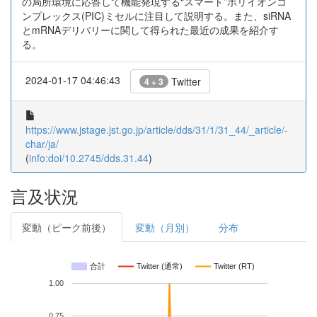
の局所環境に応答して機能発現する“スマート”ポリイオンコ
ンプレックス(PIC)ミセルに注目して説明する。また、siRNA
とmRNAデリバリーに関して得られた最近の成果を紹介す
る。
2024-01-17 04:46:43
Twitter
4 + 3
https://www.jstage.jst.go.jp/article/dds/31/1/31_44/_article/-
char/ja/
(
info:doi/10.2745/dds.31.44
)
言及状況
変動（ピーク前後）
変動（月別）
分布
合計
Twitter (通常)
Twitter (RT)
1.00
0.75