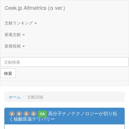
Ceek.jp Altmetrics (α ver.)
文献ランキング
新着文献
新着投稿
検索
ホーム
文献詳細
高分子ナノテクノロジーが切り拓
4
0
0
0
OA
く核酸医薬デリバリー