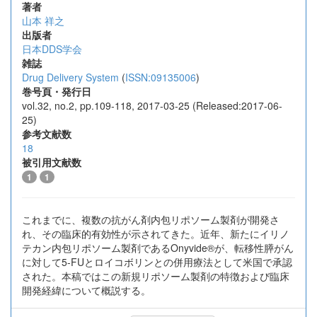
著者
山本 祥之
出版者
日本DDS学会
雑誌
Drug Delivery System
(
ISSN:09135006
)
巻号頁・発行日
vol.32, no.2, pp.109-118, 2017-03-25 (Released:2017-06-
25)
参考文献数
18
被引用文献数
1
1
これまでに、複数の抗がん剤内包リポソーム製剤が開発さ
れ、その臨床的有効性が示されてきた。近年、新たにイリノ
テカン内包リポソーム製剤であるOnyvide®が、転移性膵がん
に対して5-FUとロイコボリンとの併用療法として米国で承認
された。本稿ではこの新規リポソーム製剤の特徴および臨床
開発経緯について概説する。