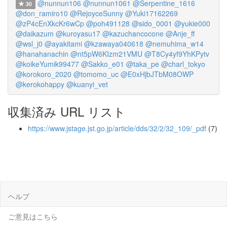
@nunnun106
@nunnun1061
@Serpentine_1616
30
@don_ramiro10
@RejoyceSunny
@Yuki17162269
@zP4cEnXkcKr6wCp
@poh491128
@sido_0001
@yukie000
@daikazum
@kuroyasu17
@kazuchancocone
@Anje_ff
@wsl_j0
@ayakitami
@kzawaya040618
@nemuhima_w14
@hanahanachin
@nt5pW6KIzm21VMU
@T8Cy4yf9YhKPytv
@koikeYumik99477
@Sakko_e01
@taka_pe
@charl_tokyo
@korokoro_2020
@tomomo_uc
@E0xHjbJTbM08OWP
@kerokohappy
@kuanyi_vet
収集済み URL リスト
https://www.jstage.jst.go.jp/article/dds/32/2/32_109/_pdf
(7)
ヘルプ
ご意見はこちら