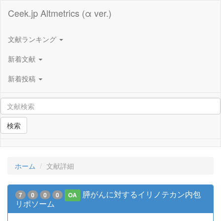
Ceek.jp Altmetrics (α ver.)
文献ランキング
新着文献
新着投稿
検索
ホーム
文献詳細
膵がんに対するイリノテカン内包
7
0
0
0
OA
リポソーム