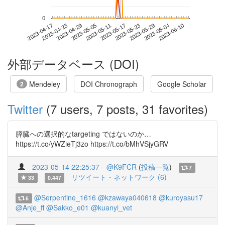
0
2023-06-04
2023-04-17
2023-05-05
2023-05-23
2023-06-10
2023-04-23
2023-05-11
2023-05-29
2023-04-29
2023-05-17
外部データベース (DOI)
Mendeley
DOI Chronograph
Google Scholar
2
Twitter
(7 users, 7 posts, 31 favorites)
膵臓への選択的なtargeting ではないのか…
https://t.co/yWZieTj3zo https://t.co/bMhVSjyGRV
2023-05-14 22:25:37
@K9FCR
(
投稿一覧
)
7
リツイート・ネットワーク (6)
33
0.447
@Serpentine_1616
@kzawaya040618
@kuroyasu17
6
@Anje_ff
@Sakko_e01
@kuanyi_vet