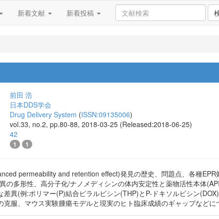
新着文献
新着投稿
開
前田 浩
日本DDS学会
Drug Delivery System
(
ISSN:09135006
)
vol.33, no.2, pp.80-88, 2018-03-25 (Released:2018-06-25)
42
1
1
ced permeability and retention effect)発見の歴史、問題
と遺伝子変異の多形性、高分子化/ナノメディシンの体内安定性と薬物活性本体
異(例:ポリマー(P)結合ピラルビシン(THP)とP-ドキソルビシン(D
の克服、マウス実験腫瘍モデルと現実のヒト臨床成績のギャップなどに