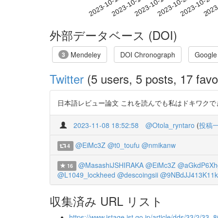
2023-10-18
2023-10-21
2023-10-24
2023
2023-10-12
2023-10-15
外部データベース (DOI)
Mendeley
DOI Chronograph
Google
3
Twitter
(5 users, 5 posts, 17 favo
日本語レビュー論文 これを読んでも私はドキワクできなか
2023-11-08 18:52:58
@Otola_ryntaro
(
投稿
@EiMc3Z
@t0_toufu
@nmikanw
4
@MasashiJSHIRAKA
@EiMc3Z
@aGkdP6Xh
16
@L1049_lockheed
@descoingsii
@9NBdJJ413K11k
収集済み URL リスト
https://www.jstage.jst.go.jp/article/dds/33/2/33_