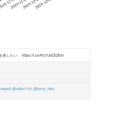
-23
023-11-26
2023-11-29
2023-12-02
2023-12-05
tps://t.co/KU1UsQQX3n
ixpie3
@reiko1141
@tomo_hiko