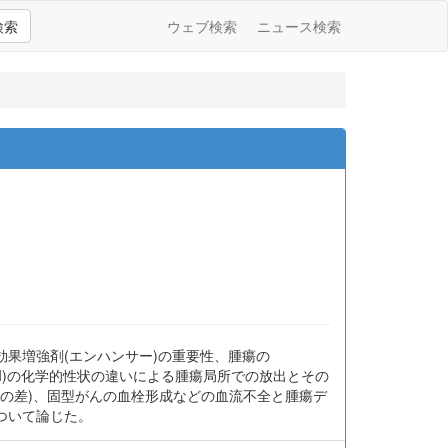
検索
ウェブ検索
ニュース検索
点、各種EPR効果増強剤(エンハンサー)の重要性、腫瘍の
(API)の化学的性状の違いによる腫瘍局所での放出とその
OX)の差)、固型がんの血栓形成などの血流不全と腫瘍デ
ついて論じた。