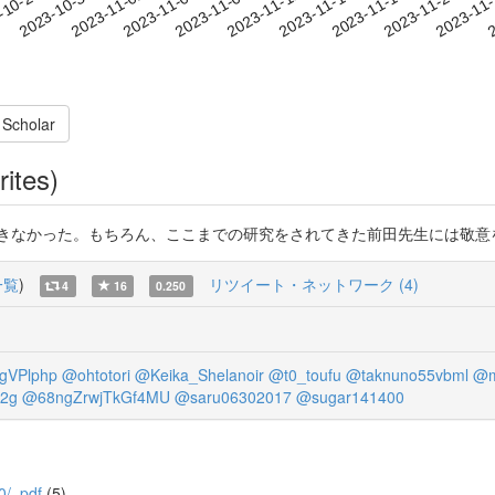
2023-11-17
2023-11-20
2023-11
-10-27
2
2023-10-30
2023-11-02
2023-11-05
2023-11-08
2023-11-11
2023-11-14
 Scholar
rites)
った。もちろん、ここまでの研究をされてきた前田先生には敬意を表したい。 ht
一覧
)
リツイート・ネットワーク (4)
4
16
0.250
gVPlphp
@ohtotori
@Keika_Shelanoir
@t0_toufu
@taknuno55vbml
@m
2g
@68ngZrwjTkGf4MU
@saru06302017
@sugar141400
80/_pdf
(5)