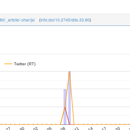
80/_article/-char/ja/
(
info:doi/10.2745/dds.33.80
)
Twitter (RT)