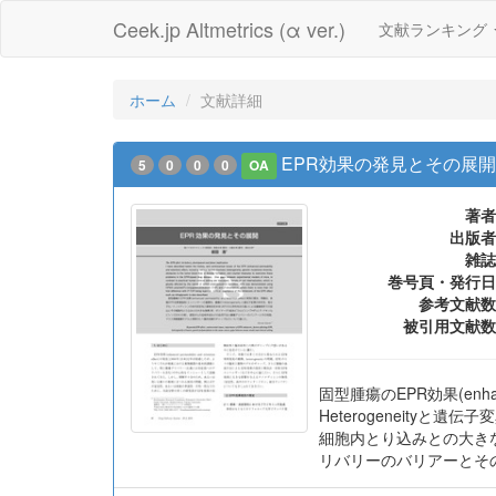
Ceek.jp Altmetrics (α ver.)
文献ランキング
ホーム
文献詳細
EPR効果の発見とその展
5
0
0
0
OA
著者
出版者
雑誌
巻号頁・発行日
参考文献数
被引用文献数
固型腫瘍のEPR効果(enhan
Heterogeneity
細胞内とり込みとの大きな差
リバリーのバリアーとそ