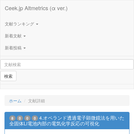
Ceek.jp Altmetrics (α ver.)
文献ランキング
新着文献
新着投稿
検索
ホーム
文献詳細
4.オペランド透過電子顕微鏡法を用いた
8
0
0
0
全固体Li電池内部の電気化学反応の可視化