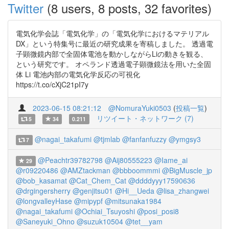
Twitter
(8 users, 8 posts, 32 favorites)
電気化学会誌「電気化学」の「電気化学におけるマテリアル
DX」という特集号に最近の研究成果を寄稿しました。 透過電
子顕微鏡内部で全固体電池を動かしながらLiの動きを観る、
という研究です。 オペランド透過電子顕微鏡法を用いた全固
体 Li 電池内部の電気化学反応の可視化
https://t.co/cXjC21pI7y
2023-06-15 08:21:12
@NomuraYuki0503
(
投稿一覧
)
リツイート・ネットワーク (7)
5
34
0.211
@nagai_takafumi
@tjmlab
@fanfanfuzzy
@ymgsy3
7
@Peachtr39782798
@Aij80555223
@Iame_ai
29
@r09220486
@AMZtackman
@bbboommmi
@BigMuscle_jp
@bob_kasamat
@Cat_Chem_Cat
@ddddyyy17590636
@drgingersherry
@genjitsu01
@Hi__Ueda
@lisa_zhangwei
@longvalleyHase
@mipypf
@mitsunaka1984
@nagai_takafumi
@Ochiai_Tsuyoshi
@posi_posi8
@Saneyuki_Ohno
@suzuk10504
@tet__yam