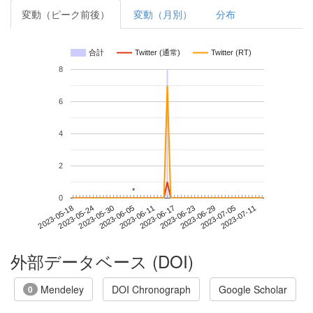
変動（ピーク前後）
変動（月別）
分布
合計
Twitter (通常)
Twitter (RT)
8
6
4
2
*
*
0
2023-07-05
2023-05-18
2023-06-05
2023-06-23
2023-07-11
2023-05-24
2023-06-11
2023-06-29
2023-05-30
2023-06-17
外部データベース (DOI)
Mendeley
DOI Chronograph
Google Scholar
0