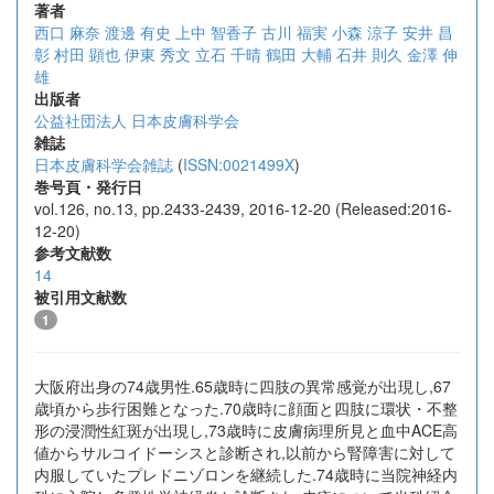
著者
西口 麻奈
渡邊 有史
上中 智香子
古川 福実
小森 涼子
安井 昌
彰
村田 顕也
伊東 秀文
立石 千晴
鶴田 大輔
石井 則久
金澤 伸
雄
出版者
公益社団法人 日本皮膚科学会
雑誌
日本皮膚科学会雑誌
(
ISSN:0021499X
)
巻号頁・発行日
vol.126, no.13, pp.2433-2439, 2016-12-20 (Released:2016-
12-20)
参考文献数
14
被引用文献数
1
大阪府出身の74歳男性.65歳時に四肢の異常感覚が出現し,67
歳頃から歩行困難となった.70歳時に顔面と四肢に環状・不整
形の浸潤性紅斑が出現し,73歳時に皮膚病理所見と血中ACE高
値からサルコイドーシスと診断され,以前から腎障害に対して
内服していたプレドニゾロンを継続した.74歳時に当院神経内