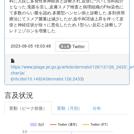
科に入院し多発性単神経炎と診断され,皮疹について当科紹介
となった.兎眼を呈し,皮膚スメア検査と病理組織のFite染色に
て多数のらい菌を認め,多菌型ハンセン病と診断した.多剤併用
療法にてスメア菌量は減少したが,血中ACE値上昇を伴って皮
疹と神経症状が徐々に悪化したため,1型らい反応と診断しプ
レドニゾロンを増量した.
2023-08-05 18:03:48
Twitter
3 + 6
https://www.jstage.jst.go.jp/article/dermatol/126/13/126_2433/_art
char/ja/
(
info:doi/10.14924/dermatol.126.2433
)
言及状況
変動（ピーク前後）
変動（月別）
分布
合計
Twitter (通常)
Twitter (RT)
2.0